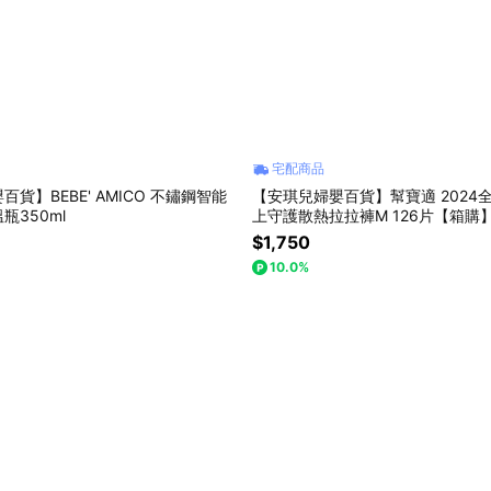
宅配商品
貨】BEBE' AMICO 不鏽鋼智能
【安琪兒婦嬰百貨】幫寶適 2024
瓶350ml
上守護散熱拉拉褲M 126片【箱購
$1,750
10.0%