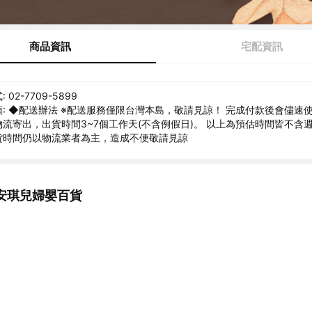
商品資訊
宅配資訊
02-7709-5899
: ◆配送辦法 ※配送服務僅限台灣本島，敬請見諒！ 完成付款後會儘速
流寄出，出貨時間3~7個工作天(不含例假日)。 以上為預估時間皆不含
貨時間仍以物流業者為主，造成不便敬請見諒
安琪兒婦嬰百貨