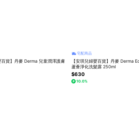
宅配商品
百貨】丹麥 Derma 兒童潤澤護膚
【安琪兒婦嬰百貨】丹麥 Derma E
蘆薈淨化洗髮露 250ml
$630
10.0%