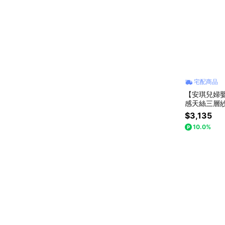
宅配商品
【安琪兒婦嬰百
感天絲三層
布)-小童(2-
$3,135
10.0%