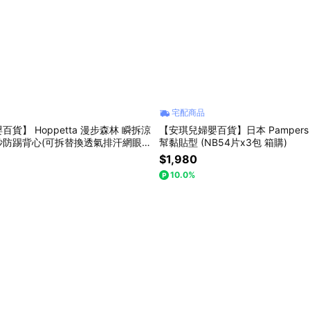
宅配商品
貨】 Hoppetta 漫步森林 瞬拆涼
【安琪兒婦嬰百貨】日本 Pamper
紗防踢背心(可拆替換透氣排汗網眼
幫黏貼型 (NB54片x3包 箱購)
7歲)
$1,980
10.0%