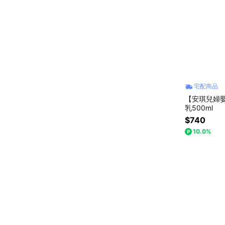
宅配商品
【安琪兒婦嬰
乳500ml
$740
10.0%