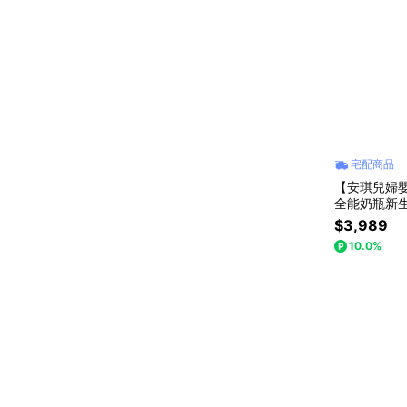
宅配商品
【安琪兒婦嬰
全能奶瓶新
$3,989
10.0%