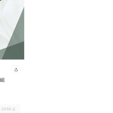
盒組
 23:59 止