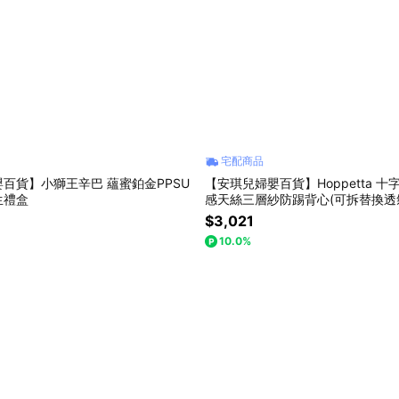
宅配商品
百貨】小獅王辛巴 蘊蜜鉑金PPSU
【安琪兒婦嬰百貨】Hoppetta 十
生禮盒
感天絲三層紗防踢背心(可拆替換透
布-0-3歲-粉藍
$3,021
10.0%