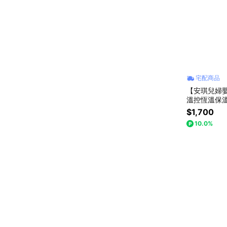
宅配商品
【安琪兒婦嬰百
溫控恆溫保溫
$1,700
10.0%