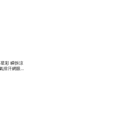
字星彩 瞬拆涼
氣排汗網眼