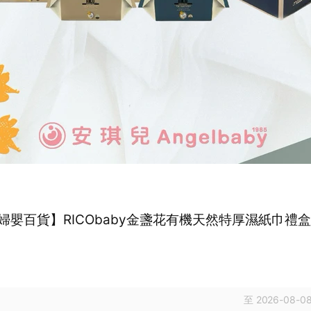
婦嬰百貨】RICObaby金盞花有機天然特厚濕紙巾禮
0
至 2026-08-08