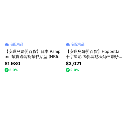
宅配商品
宅配商品
【安琪兒婦嬰百貨】日本 Pamp
【安琪兒婦嬰百貨】Hoppetta
ers 幫寶適奢寵幫黏貼型 (NB54
十字星彩 瞬拆涼感天絲三層紗防
片x3包 箱購)
踢背心(可拆替換透氣排汗網眼
$1,980
$3,021
布-0-3歲-粉紅
2.0%
2.0%