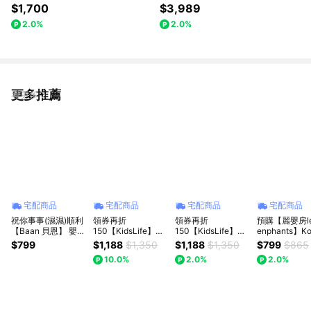
0ml
盒
$1,700
$3,989
2.0%
2.0%
更多推薦
看更多
宅配商品
宅配商品
宅配商品
宅配商品
祝你事事(濕濕)順利
領券再折
領券再折
預購【麗嬰房l
【Baan 貝恩】 嬰兒
150【KidsLife】寶
150【KidsLife】寶
enphants】Ko
保養柔濕巾80抽/12
寶餐具彌月禮盒(A款
寶餐具彌月禮盒(B款
Deer可莉鹿
$799
$1,188
$1,350
$1,188
$1,350
$799
$865
入 +17元多一件｜新
多色)｜新生兒禮 滿
多色)｜新生兒禮 滿
安撫魔豆毯+
10.0%
2.0%
2.0%
生禮、彌月禮、閨蜜
月禮 彌月禮 嬰兒禮
月禮 嬰兒禮盒 周歲
3雙彌月禮盒組
送禮、寶寶新生兒
盒 周歲禮 贈提袋
禮 贈提袋
月兔｜彌月禮
禮、滿月禮、新生禮
生兒禮物｜寶
安撫毯｜嬰兒