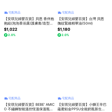
宅配商品
宅配商品
【安琪兒婦嬰百貨】貝恩 香伴抱
【安琪兒婦嬰百貨】台灣 貝恩
抱組(泡泡香浴露/護膚膏/造型手
撫紋緊緻精華油(50ml)
搖鈴)
$1,022
$1,180
2.0%
2.0%
宅配商品
宅配商品
【安琪兒婦嬰百貨】BEBE' AMIC
【安琪兒婦嬰百貨】小獅王辛巴
O 不鏽鋼智能溫控恆溫保溫瓶35
蘊蜜鉑金PPSU全能奶瓶新生禮