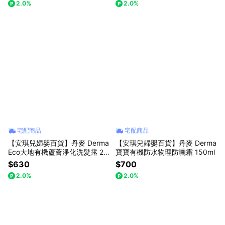
2.0%
2.0%
宅配商品
宅配商品
【安琪兒婦嬰百貨】丹麥 Derma
【安琪兒婦嬰百貨】丹麥 Derma
Eco大地有機蘆薈淨化洗髮露 25
寶寶有機防水物理防曬霜 150ml
0ml
$630
$700
2.0%
2.0%