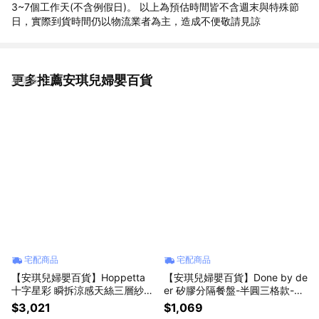
3~7個工作天(不含例假日)。 以上為預估時間皆不含週末與特殊節
日，實際到貨時間仍以物流業者為主，造成不便敬請見諒
更多推薦安琪兒婦嬰百貨
看更多
宅配商品
宅配商品
【安琪兒婦嬰百貨】Hoppetta
【安琪兒婦嬰百貨】Done by de
十字星彩 瞬拆涼感天絲三層紗防
er 矽膠分隔餐盤-半圓三格款-米
踢背心(可拆替換透氣排汗網眼
色
$3,021
$1,069
布-0-3歲-粉藍