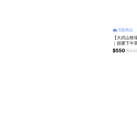
宅配商品
【大武山牧
｜甜蜜下午茶
$550
$64