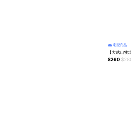
宅配商品
【大武山牧
$260
$28