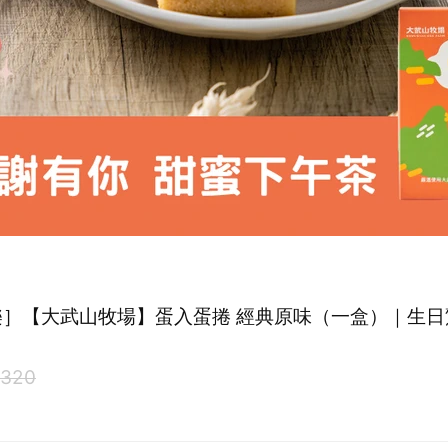
樂］【大武山牧場】蛋入蛋捲 經典原味（一盒）｜生日
320