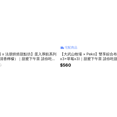
宅配商品
 x 法朋烘焙甜點坊】蛋入厚餡系列
【大武山牧場 × Peko】雙享綜合
清香檸檬）｜甜蜜下午茶 請你吃甜
x3+草莓x3)｜甜蜜下午茶 請你吃
0
$560