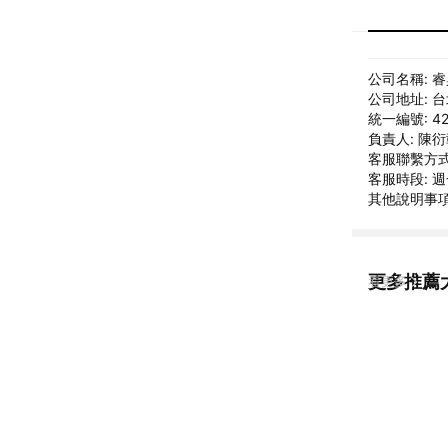
公司名稱: 
公司地址: 
統一編號: 42
負責人: 陳
客服聯繫方式: 
客服時段: 週一
其他說明事項: 
更多推薦
看更多