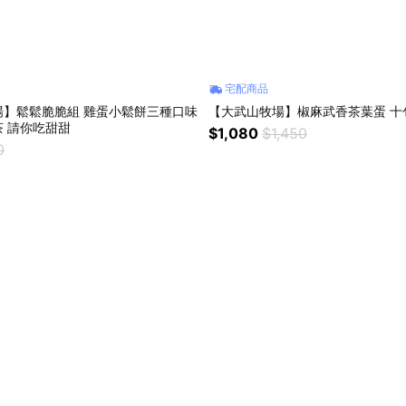
宅配商品
場】鬆鬆脆脆組 雞蛋小鬆餅三種口味
【大武山牧場】椒麻武香茶葉蛋 十
 請你吃甜甜
$1,080
$1,450
0