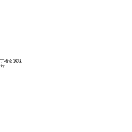
布丁禮盒(原味
甜甜