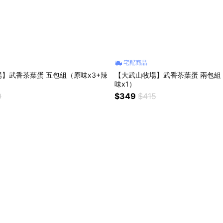
宅配商品
】武香茶葉蛋 五包組（原味x3+辣
【大武山牧場】武香茶葉蛋 兩包組（
味x1）
0
$349
$415