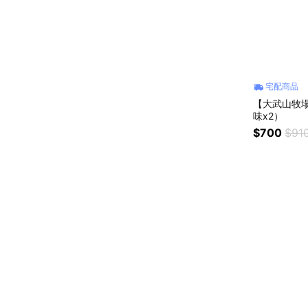
宅配商品
【大武山牧場
味x2）
$700
$91