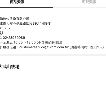
商品資訊
宅配資訊
睿鼎數位股份有限公司
台北市大安區信義路四段89之1號8樓
837620
衍彰
02-23960089
至週五 10:00 ~ 18:00 (不含國定例假日)
服務信箱：customerservice@12cm.com.tw (回覆時間約5個工作天)
大武山牧場