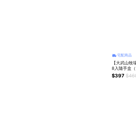
宅配商品
【大武山牧場
8入隨手盒（
甜
$397
$46