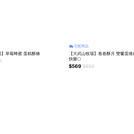
宅配商品
場】草莓蜂蜜 蛋糕酥條
【大武山牧場】卷卷酥月 雙饗蛋捲
快樂🌕
0
$569
$650