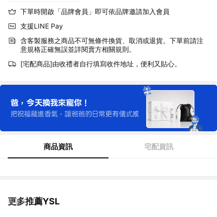
下單時開啟「品牌會員」即可依品牌邀請加入會員
支援LINE Pay
含客製服務之商品不可無條件換貨、取消或退貨。下單前請注
意規格正確無誤並詳閱賣方相關規則。
[宅配商品]由收禮者自行填寫收件地址，便利又貼心。
商品資訊
宅配資訊
更多推薦YSL
看更多