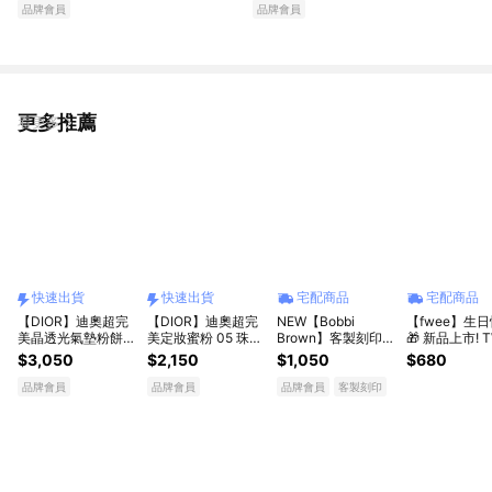
品牌會員
品牌會員
更多推薦
看更多
快速出貨
快速出貨
宅配商品
宅配商品
【DIOR】迪奧超完
【DIOR】迪奧超完
NEW【Bobbi
【fwee】生
美晶透光氣墊粉餅
美定妝蜜粉 05 珠光
Brown】客製刻印x
🎁 新品上市! T
蝴蝶結 l 收禮者自選
粉 [快速出貨]
全新底妝救星⭐ 維他
女神同款持妝
$3,050
$2,150
$1,050
$680
色號 [快速出貨]
命超完美乳霜 15ml /
1入 贈1ml迷
50ml | 妝前乳推薦 |
乳(獨家禮盒)
品牌會員
品牌會員
品牌會員
客製刻印
全新升級 生日禮物
送女友 送男友