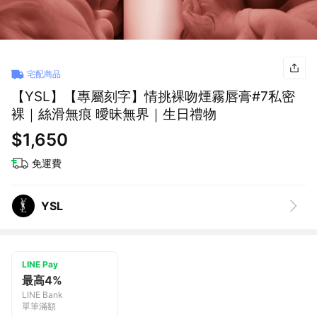
宅配商品
【YSL】【專屬刻字】情挑裸吻煙霧唇膏#7私密
裸｜絲滑無痕 曖昧無界｜生日禮物
$1,650
免運費
YSL
LINE Pay
最高4%
LINE Bank
單筆滿額