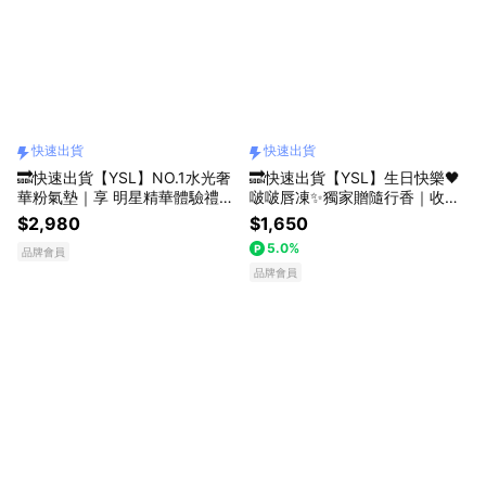
快速出貨
快速出貨
🔜快速出貨【YSL】NO.1水光奢
🔜快速出貨【YSL】生日快樂🖤
華粉氣墊｜享 明星精華體驗禮｜
啵啵唇凍✨獨家贈隨行香｜收禮
綻放女神光澤肌｜生日禮物
者自選色號｜情挑誘光嫩唇凍 全
$2,980
$1,650
新10色｜獻給她果凍嘟唇｜生日
5.0%
品牌會員
禮物｜口紅｜唇蜜
品牌會員