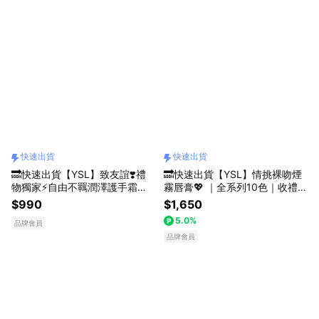
快速出貨
快速出貨
🔜快速出貨【YSL】致友誼❣️禮
🔜快速出貨【YSL】情挑裸吻煙
物獨家⚡️自由不羈潤澤護手霜｜
霧唇膏💖 ｜全系列10色｜收禮者
限時享隨行香｜清新暖陽花草香
自選色號｜絲滑無痕 曖昧無界｜
$990
$1,650
調｜馬鞭草x薰衣草x橙花｜畢業
生日禮物
5.0%
品牌會員
禮物
品牌會員