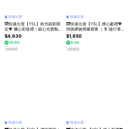
快速出貨
快速出貨
🔜快速出貨【YSL】粉光緞影限
🔜快速出貨【YSL】撩心獻禮💖
定💖 獵心彩妝禮｜鎖心光唇釉x
情挑裸吻煙霧唇膏 ｜享 隨行香
粉氣墊｜收禮者自選色號｜享 訂
氛｜全系列10色｜收禮者自選色
$4,630
$1,650
製化妝包｜情人節禮物｜粉色緞
號｜絲滑無痕 曖昧無界｜生日禮
10.0%
5.0%
光 閃耀女神美肌 | 頂級持妝氣墊
物
品牌會員
品牌會員
快速出貨
快速出貨