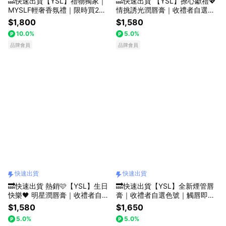
🔜快速出貨【YSL】禮物獨家｜
🔜快速出貨 【YSL】撩心獻禮💖
MYSLF輕奢香氛禮｜限時買2享1
情挑誘光潤唇膏｜收禮者自選色
｜MYSLF香精x極鏡淡香精10ML
號｜享 隨行香氛｜精品護唇膏｜
$1,800
$1,580
｜深沉木質花香調x活力木質花
生日禮物
10.0%
5.0%
香調｜中性香調 男女皆宜 |生日
禮物
品牌會員
品牌會員
快速出貨
快速出貨
🔜快速出貨 熱銷🩷【YSL】生日
🔜快速出貨【YSL】全新煙管唇
快樂🖤 明星潤唇膏｜收禮者自選
膏｜收禮者自選色號｜觸唇即融
色號｜享 隨行香氛+訂製黑禮袋
俐落出色｜生日禮物
$1,580
$1,650
5.0%
5.0%