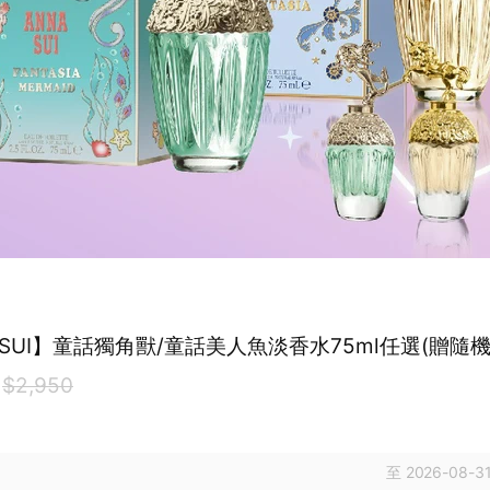
 SUI】童話獨角獸/童話美人魚淡香水75ml任選(贈隨機
$2,950
至 2026-08-31