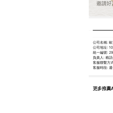
公司名稱: 
公司地址: 1
統一編號: 29
負責人: 賴
客服聯繫方式: s
客服時段: 週一
更多推薦AN
看更多