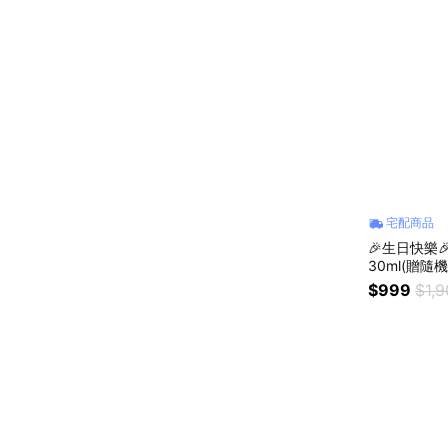
宅配商品
🎉生日快樂
30ml(贈隨
$999
$1,