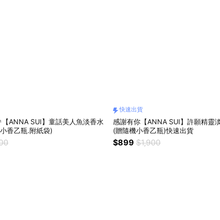
快速出貨
【ANNA SUI】童話美人魚淡香水
感謝有你【ANNA SUI】許願精靈淡
機小香乙瓶.附紙袋)
(贈隨機小香乙瓶)快速出貨
900
$899
$1,900