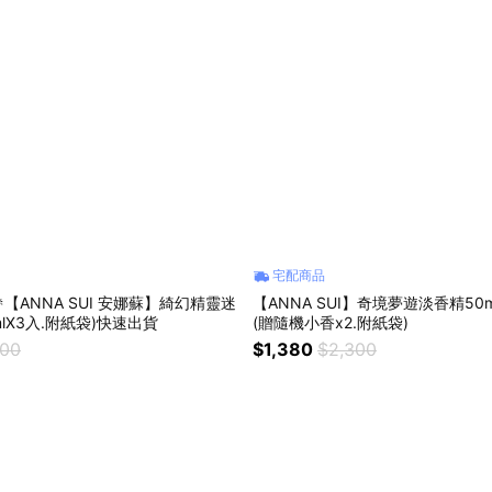
宅配商品
【ANNA SUI 安娜蘇】綺幻精靈迷
【ANNA SUI】奇境夢遊淡香精50
lX3入.附紙袋)快速出貨
(贈隨機小香x2.附紙袋)
300
$1,380
$2,300