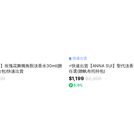
快速出貨
UI】玫瑰花舞獨角獸淡香水30ml(贈
⚡快速出貨【ANNA SUI】聖代淡香
包)快速出貨
任選(贈帆布托特包)
900
$1,199
$2,300
5.0%