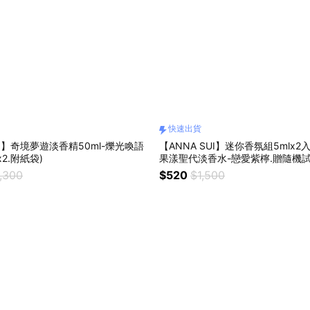
快速出貨
UI】奇境夢遊淡香精50ml-爍光喚語
【ANNA SUI】迷你香氛組5mlx2
2.附紙袋)
果漾聖代淡香水-戀愛紫檸.贈隨機
出貨
,300
$520
$1,500