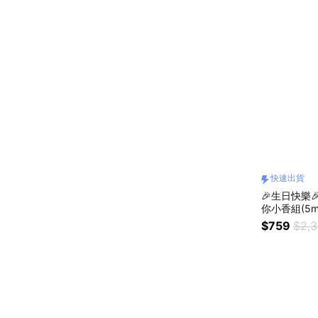
快速出貨
🎉生日快樂
你小香組(5m
$759
$2,