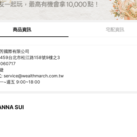
商品資訊
宅配資訊
歐芳國際有限公司
0459台北市松江路158號9樓之3
060717
語婕
ervice@wealthmarch.com.tw
~週五 9:00~18:00
NA SUI