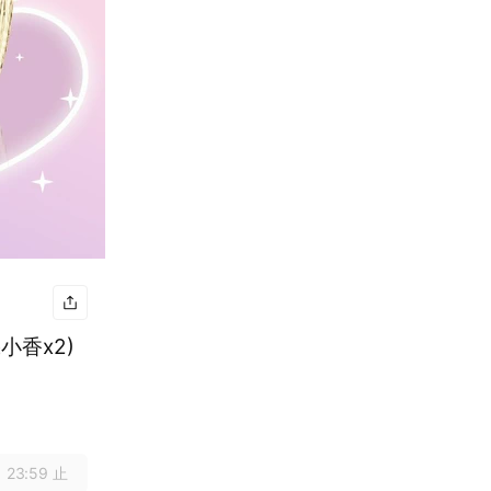
小香x2)
 23:59 止