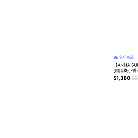
宅配商品
【ANNA S
(贈隨機小香x
$1,380
$2