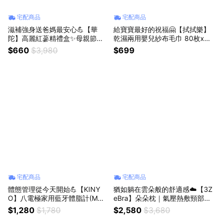
宅配商品
宅配商品
滋補強身送爸媽最安心💪【華
給寶寶最好的祝福🤗【拭拭樂】
陀】高麗紅蔘精禮盒✨母親節禮
乾濕兩用嬰兒紗布毛巾 80枚x12
物✨高麗紅蔘精✨禮盒✨補氣養
盒-箱購 爸媽的小幫手💪 (Shopp
$660
$3,980
$699
身✨滋補強身✨長輩禮推薦✨人
ing99)
蔘精 (SHOPPING99)
宅配商品
宅配商品
體態管理從今天開始💪【KINY
猶如躺在雲朵般的舒適感☁️【3Z
O】八電極家用藍牙體脂計(MS-
eBra】朵朵枕｜氣壓熱敷頸部按
6670) ✨58項數據分析✨APP同
摩器✨立體滾輪揉捏✨ 6片 3D
$1,280
$1,780
$2,580
$3,680
步追蹤✨體態管理必備 (SHOPPI
分層氣囊 (SHOPPING99)