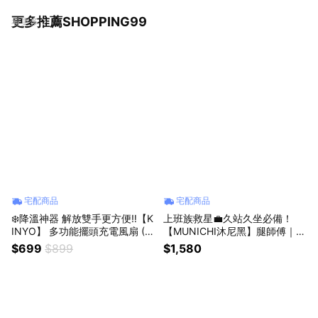
更多推薦SHOPPING99
看更多
宅配商品
宅配商品
❄️降溫神器 解放雙手更方便‼️【K
上班族救星💼久站久坐必備！
INYO】 多功能擺頭充電風扇 (U
【MUNICHI沐尼黑】腿師傅｜氣
F-4320)✨60度廣角✨媽媽解放
壓熱敷美腿按摩器/腿部按摩1入/
$699
$899
$1,580
雙手✨推車也適用✨ (SHOPPIN
2入 MR.LEG💞 (Shopping99)
G99)