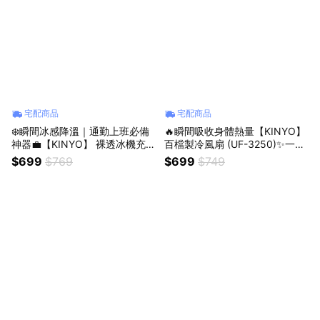
宅配商品
宅配商品
❄️瞬間冰感降溫｜通勤上班必備
🔥瞬間吸收身體熱量【KINYO】
神器💼【KINYO】 裸透冰機充電
百檔製冷風扇 (UF-3250)✨一鍵
風扇 (UF-3150)✨一鍵啟動瞬間
啟動瞬間冰感✨夏天必備 (SHOP
$699
$769
$699
$749
冰感✨夏天必備 (SHOPPING99)
PING99)