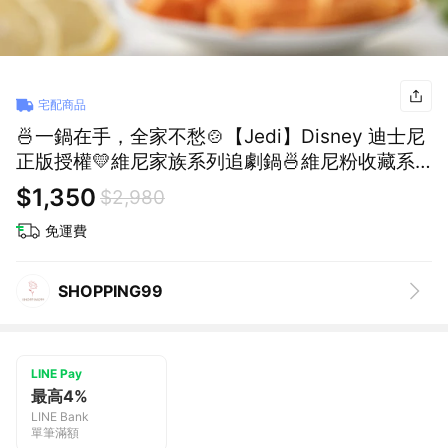
宅配商品
🍜一鍋在手，全家不愁🍲【Jedi】Disney 迪士尼
正版授權💛維尼家族系列追劇鍋🍜維尼粉收藏系
列✨🍳加熱保溫♡不鏽鋼鍋(Shopping99)
$1,350
$2,980
免運費
SHOPPING99
LINE Pay
最高4%
LINE Bank
單筆滿額