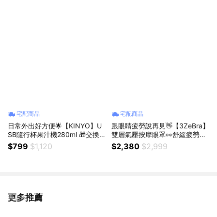
NG99)
宅配商品
宅配商品
日常外出好方便🌟【KINYO】U
跟眼睛疲勞說再見👋【3ZeBra】
SB隨行杯果汁機280ml 🎁交換
雙層氣壓按摩眼罩👀舒緩疲勞的
禮物🎁聖誕節🎁生日禮物🎁好禮
雙眼(SHOPPING99)
$799
$1,120
$2,380
$2,999
首選 (SHOPPING99)
更多推薦
看更多