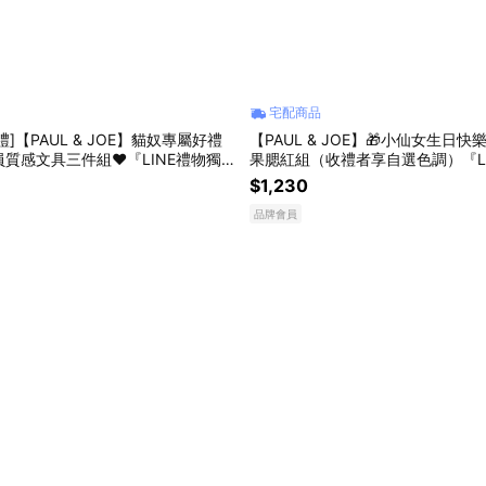
宅配商品
]【PAUL & JOE】貓奴專屬好禮
【PAUL & JOE】🎁小仙女生日快
員質感文具三件組❤️『LINE禮物獨家
果腮紅組（收禮者享自選色調）『L
組合』
$1,230
品牌會員