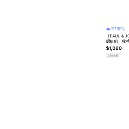
宅配商品
【PAUL &
腮紅組（收禮
親粉底蜜 SPF
$1,060
合』
品牌會員