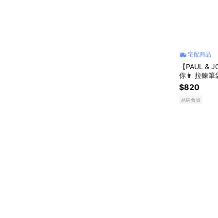
宅配商品
【PAUL &
你👩 拉鍊
物獨家組合
$820
品牌會員