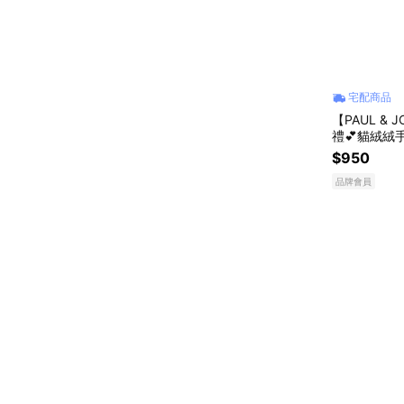
宅配商品
【PAUL &
禮💕貓絨絨
$950
品牌會員