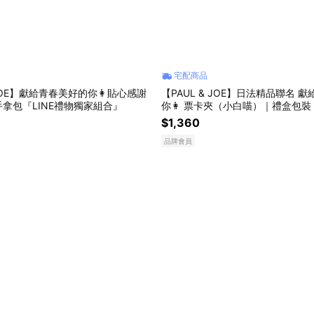
宅配商品
 JOE】獻給青春美好的你👩貼心感謝
【PAUL & JOE】日法精品聯名 
手拿包『LINE禮物獨家組合』
你👩 票卡夾（小白喵）｜禮盒包裝『
獨家組合』
$1,360
品牌會員