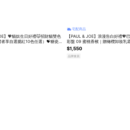
宅配商品
 JOE】💖貓奴生日好禮😽招財貓雙色
【PAUL & JOE】浪漫告白好禮
者享自選腮紅10色任選）💝糖瓷親
彩盤 09 蜜桃香檳｜贈橄欖卸妝乳霜 1
25 PA++ 5g『LINE禮物獨家組
E禮物獨家組合』
$1,550
品牌會員