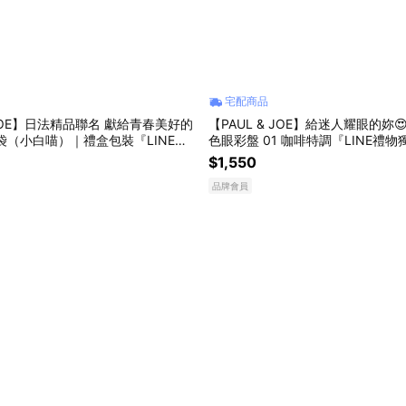
宅配商品
 JOE】日法精品聯名 獻給青春美好的
【PAUL & JOE】給迷人耀眼的妳
筆袋（小白喵）｜禮盒包裝『LINE禮
色眼彩盤 01 咖啡特調『LINE禮
』
$1,550
品牌會員