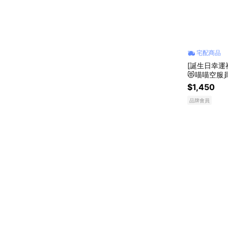
宅配商品
[誕生日幸運禮
😻喵喵空服
組合』
$1,450
品牌會員