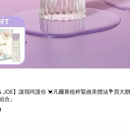
 & JOE】讓我呵護你 💓凡爾賽植粹緊緻美體油💐買大贈
組合』
0