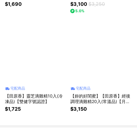
開富貴常溫滴雞精禮盒 (10入)
(常溫滴雞精 20入)精緻送禮送入
$1,690
$3,100
$3,250
心
5.0%
宅配商品
宅配商品
【田原香】靈芝滴雞精10入(冷
【妳的好閨蜜】【田原香】經後
凍品)【雙健字號認證】
調理滴雞精20入(常溫品)【月來
月順 啟動美力循環】
$1,725
$3,150