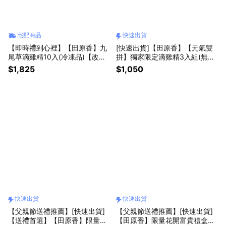
宅配商品
快速出貨
【即時禮到心裡】【田原香】九
[快速出貨]【田原香】【元氣雙
尾草滴雞精10入(冷凍品)【改善
拼】獨家限定滴雞精3入組(無藥
胃口】
材)+元氣美人茶(6入) [常溫品]
$1,825
$1,050
快速出貨
快速出貨
【父親節送禮推薦】[快速出貨]
【父親節送禮推薦】[快速出貨]
【送禮首選】【田原香】限量花
【田原香】限量花開富貴禮盒