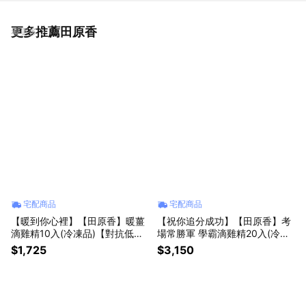
更多推薦田原香
看更多
宅配商品
宅配商品
【暖到你心裡】【田原香】暖薑
【祝你追分成功】【田原香】考
滴雞精10入(冷凍品)【對抗低溫
場常勝軍 學霸滴雞精20入(冷凍
溫暖全身】
品)【祝考運亨通 贏在起跑點】
$1,725
$3,150