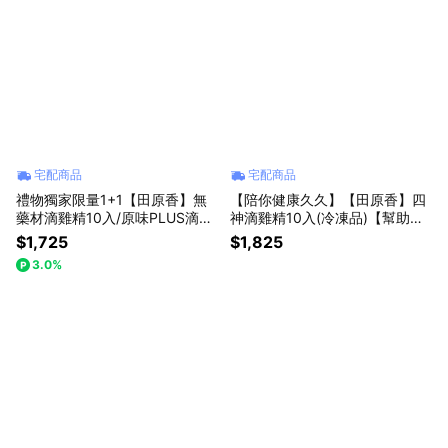
宅配商品
宅配商品
禮物獨家限量1+1【田原香】無
【陪你健康久久】【田原香】四
藥材滴雞精10入/原味PLUS滴雞
神滴雞精10入(冷凍品)【幫助消
精10入(收禮人自選口味)+贈1包
化/調整胃口】
$1,725
$1,825
(常溫品) 父親節送禮推薦
3.0%