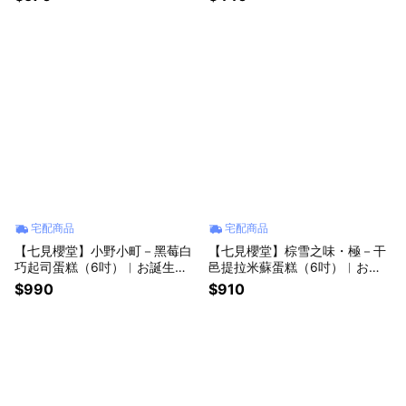
宅配商品
宅配商品
【七見櫻堂】小野小町－黑莓白
【七見櫻堂】棕雪之味・極－干
巧起司蛋糕（6吋）︱お誕生日
邑提拉米蘇蛋糕（6吋）︱お誕
おめでとう、生日蛋糕
生日おめでとう、
$990
$910