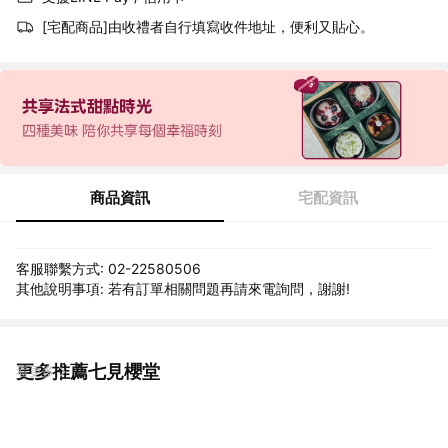
[宅配商品]由收禮者自行填寫收件地址，便利又貼心。
商品資訊
宅配資訊
客服聯繫方式: 02-22580506
其他說明事項: 若有訂單相關問題再請來電詢問，謝謝!
更多推薦七見櫻堂
看更多