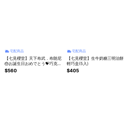
宅配商品
宅配商品
【七見櫻堂】天下布武．布朗尼
【七見櫻堂】生牛奶糖三明治餅
🎂お誕生日おめでとう💝巧克力
輕巧盒(5入)
蛋糕
$560
$405