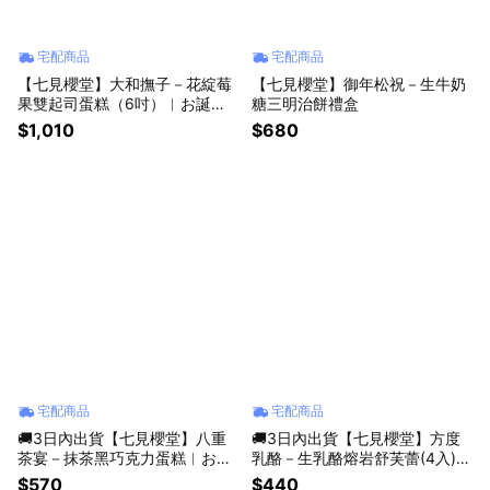
宅配商品
宅配商品
【七見櫻堂】大和撫子－花綻莓
【七見櫻堂】御年松祝－生牛奶
果雙起司蛋糕（6吋）︱お誕生
糖三明治餅禮盒
日おめでとう、生日蛋糕
$1,010
$680
宅配商品
宅配商品
🚚3日內出貨【七見櫻堂】八重
🚚3日內出貨【七見櫻堂】方度
茶宴－抹茶黑巧克力蛋糕︱お誕
乳酪－生乳酪熔岩舒芙蕾(4入)🎂
生日おめでとう、
生日快樂❤️
$570
$440