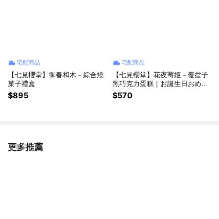
宅配商品
宅配商品
【七見櫻堂】御春和木－綜合燒
【七見櫻堂】花夜莓姬－覆盆子
菓子禮盒
黑巧克力蛋糕｜お誕生日おめで
とう、
$895
$570
更多推薦
看更多