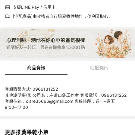
支援LINE Pay / 信用卡
[宅配商品]由收禮者自行填寫收件地址，便利又貼心。
商品資訊
宅配資訊
客服聯繫方式: 0966131252
其他說明事項: 公司名：左邊口袋工作室 客服電話：0966131252
客服信箱：clare35666@gmail.com 客服時段：週一~週五
9:00~17:00
更多推薦果乾小弟
看更多