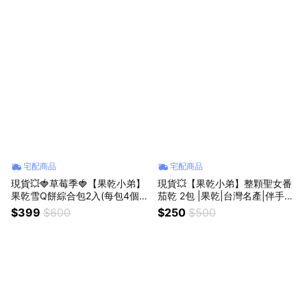
宅配商品
宅配商品
現貨💥🍓草莓季🍓【果乾小弟】
現貨💥【果乾小弟】整顆聖女番
果乾雪Q餅綜合包2入(每包4個口
茄乾 2包 |果乾|台灣名產|伴手
味) 雪花餅|果乾|天然無添加|伴
禮|年節禮物|長輩|台灣水果|果乾
$399
$600
$250
$500
手禮|年節禮物|台灣水果|果乾水|
水|聖誕禮物|雙11
生日禮物