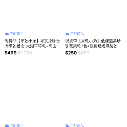
宅配商品
宅配商品
現貨💥【果乾小弟】果實原味台
現貨💥【果乾小弟】低糖燕巢珍
灣果乾禮盒-大湖草莓乾+高山水
珠芭樂乾1包+低糖煙燻鳳梨乾1
蜜桃乾+小農桑葚乾+愛文芒果乾
包 共2入｜低熱量｜台灣水果｜
$499
$1,000
$250
$450
共4入｜低熱量｜台灣水果｜台
台灣名產｜辦公室零食｜畢業禮
灣名產｜畢業禮物|伴手禮| 為你
物｜伴手禮 ｜生日禮物｜為你打
打氣|年節禮|生日禮物|新年禮
氣
宅配商品
宅配商品