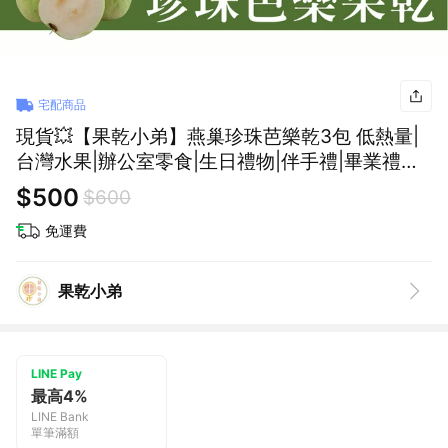
宅配商品
現貨💥【果乾小弟】燕巢珍珠芭樂乾3包 低熱量|
台灣水果|辦公室零食|生日禮物|伴手禮|畢業禮物|
母親節|台灣名產
$500
$600
免運費
果乾小弟
LINE Pay
最高4%
LINE Bank
單筆滿額