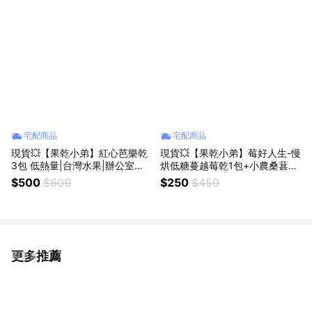
宅配商品
宅配商品
現貨💥【果乾小弟】紅心芭樂乾
現貨💥【果乾小弟】莓好人生-慢
3包 低熱量|台灣水果|辦公室零
烘低糖蔓越莓乾1包+小農桑葚乾
食|生日禮物|伴手禮|畢業禮物|母
1包 共2包|低熱量|台灣水果|辦公
$500
$600
$250
$450
親節|台灣名產
室零食|畢業禮物|伴手禮|送禮推
薦|520禮物｜生日禮物｜為你打
氣
更多推薦
看更多