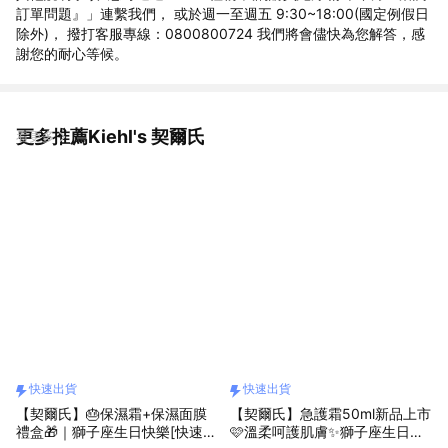
訂單問題』」連繫我們， 或於週一至週五 9:30~18:00(國定例假日
除外)， 撥打客服專線：0800800724 我們將會儘快為您解答，感
謝您的耐心等候。
更多推薦Kiehl's 契爾氏
看更多
快速出貨
快速出貨
【契爾氏】🎂保濕霜+保濕面膜
【契爾氏】急護霜50ml新品上市
禮盒​🎁｜獅子座生日快樂[快速出
🩷溫柔呵護肌膚✨獅子座生日快