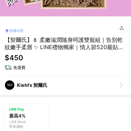
快速出貨
【契爾氏】🌷 柔嫩滋潤隨身呵護雙寵組｜告別乾
紋嫩手柔唇 ✨ LINE禮物獨家｜情人節520最貼心
告白禮 [快速出貨]
$450
免運費
Kiehl's 契爾氏
LINE Pay
最高4%
LINE Bank
單筆滿額