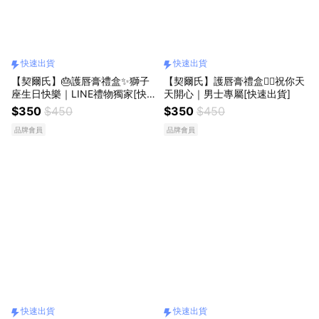
快速出貨
快速出貨
【契爾氏】🎂護唇膏禮盒✨獅子
【契爾氏】護唇膏禮盒🙋‍♂️祝你天
座生日快樂｜LINE禮物獨家[快
天開心｜男士專屬[快速出貨]
速出貨]
$350
$450
$350
$450
品牌會員
品牌會員
快速出貨
快速出貨