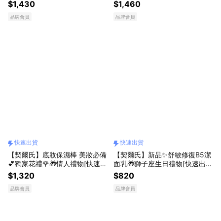
貨]
樂🎁｜LINE禮物獨家[快速出貨]
$1,430
$1,460
品牌會員
品牌會員
快速出貨
快速出貨
【契爾氏】底妝保濕棒 美妝必備
【契爾氏】新品✨舒敏修復B5潔
💕獨家花禮🌹🎁情人禮物[快速出
面乳🎁獅子座生日禮物[快速出
貨]
貨]
$1,320
$820
品牌會員
品牌會員