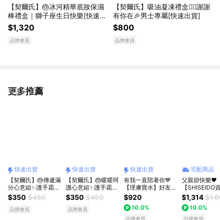
【契爾氏】🎂冰河精華底妝保濕
【契爾氏】吸油凝凍禮盒💆‍♂️謝謝
棒禮盒｜獅子座生日快樂[快速出
有你在🎉男士專屬[快速出貨]
貨]
$1,320
$800
品牌會員
品牌會員
更多推薦
看更多
快速出貨
快速出貨
快速出貨
宅配商品
【契爾氏】🎂傳遞滿
【契爾氏】🎂暖暖呵
有我一直陪著你💙
父親節快樂🖤
分心意組✨護手霜
護心意組✨護手霜
【理膚寶水】好友旅
【SHISEIDO
+護唇膏+生日禮盒
+護唇膏🎁｜LINE禮
行修護禮｜B5+全面
國際櫃】男人
$350
$450
$350
$450
$920
$1,314
$1,
🎁｜LINE禮物獨家
物獨家[快速出貨]
修復霜 好友旅行組
量賦活露限定
10.0%
10.0%
[快速出貨]
(大)｜生日禮物｜感
男士專屬獻禮 
品牌會員
品牌會員
謝禮物｜應援禮物｜
情人節禮物 父
品牌會員
品牌會員