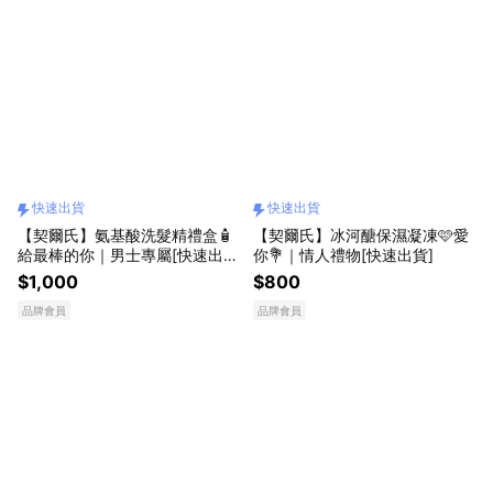
快速出貨
快速出貨
【契爾氏】氨基酸洗髮精禮盒🧴
【契爾氏】冰河醣保濕凝凍🩷愛
給最棒的你｜男士專屬[快速出
你💐｜情人禮物[快速出貨]
貨]
$1,000
$800
品牌會員
品牌會員