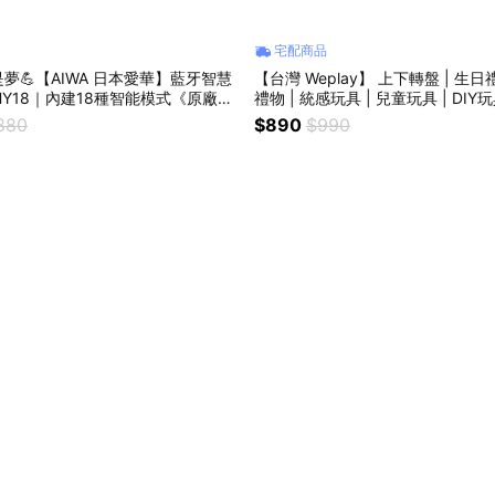
宅配商品
夢💪【AIWA 日本愛華】藍牙智慧
【台灣 Weplay】 上下轉盤 | 生日禮物 | 兒童節
-HY18｜內建18種智能模式《原廠一
禮物 | 統感玩具 | 兒童玩具 | DIY玩
生日禮物、交換禮物、送禮推薦
製 | 增進感知能力
880
$890
$990