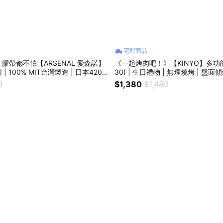
宅配商品
膠帶都不怕【ARSENAL 愛森諾】
《一起烤肉吧！》【KINYO】多功能
20J
30) | 生日禮物 | 無煙燒烤 | 盤面傾斜排油 | 健
 同儕產品最強剪切力 | 最難纏的泡棉
康料理推薦
0
$1,380
$1,480
膠帶都完美克服