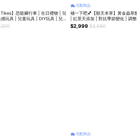
宅配商品
ikes】恐龍腳行車 | 生日禮物 | 兒
補一下吧💕【順天本草】黃金蟲草飲 (
感玩具 | 兒童玩具 | DIY玩具 | 兒
| 紅景天添加 | 對抗季節變化 | 調
車 | 學步車 | 娃娃車 | 玩具卡車
促進代謝 | 新年禮品 | 年節送禮 | 
,300
$2,999
$3,980
宅配商品