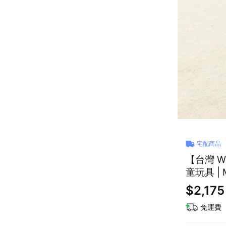
宅配商品
【台灣 Weplay】 搖
童
$2,175
免運費