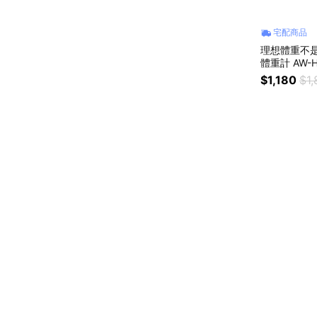
宅配商品
理想體重不是
體重計 AW
年保固》| 
$1,180
$1,