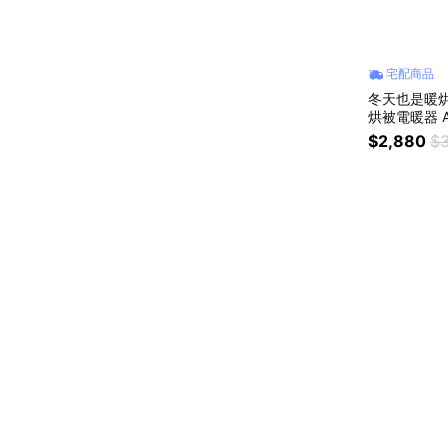
宅配商品
冬天也是暖烘
烘被電暖器 A
烘被/烘鞋|
$2,880
$3