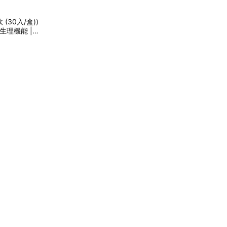
30入/盒))
整生理機能 |
伴手禮