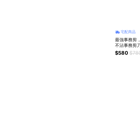
宅配商品
最強事務剪，
不沾事務剪刀 | 100% MIT台灣製造 | 日本4
2不鏽鋼 |
$580
$78
膠帶 & 布