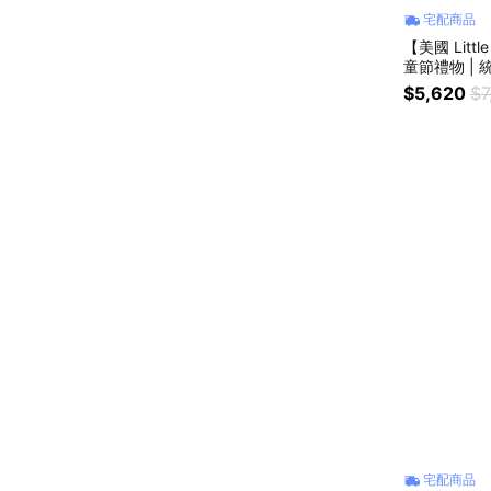
宅配商品
【美國 Little T
童節禮物 | 統
童玩具 | 滑步
$5,620
$7
宅配商品