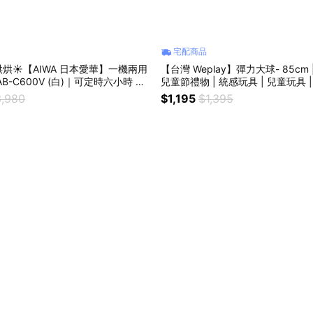
宅配商品
烘☀️【AIWA 日本愛華】一機兩用
【台灣 Weplay】彈力大球- 85cm | 生日禮物 |
B-C600V (白)｜可定時六小時 可
 生日禮物、交換禮物、送禮推薦
,980
$1,195
$1,395