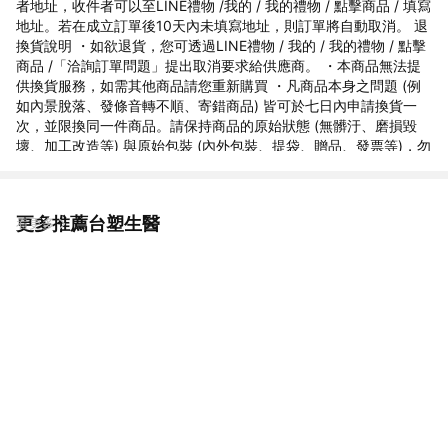
者地址，收件者可以至LINE禮物 /我的 / 我的禮物 / 點擊商品 / 填寫
地址。若在成立訂單後10天內未填寫地址，則訂單將自動取消。 退
換貨說明 ・如欲退貨，您可透過LINE禮物 / 我的 / 我的禮物 / 點擊
商品 /「洽詢訂單問題」提出取消要求給供應商。 ・本商品無法提
供換貨服務，如需其他商品請您重新購買 ・凡商品本身之問題 (例
如內景脫落、發條音轉不順、寄錯商品) 皆可於七日內申請換貨一
次，並限換同一件商品。請保持商品的原始狀態 (無髒汙、磨損毀
壞、加工改造等) 與原始包裝 (內外包裝、提袋、贈品、發票等)，勿
直接將商品在無任何外箱或安全包裝下寄回：桃園市中壢區龍昌路
180巷20號 灝翎國際有限公司收 ・對商品有任何疑慮，請與我們連
絡，我們會立即為您處理。
更多推薦台塑生醫
看更多