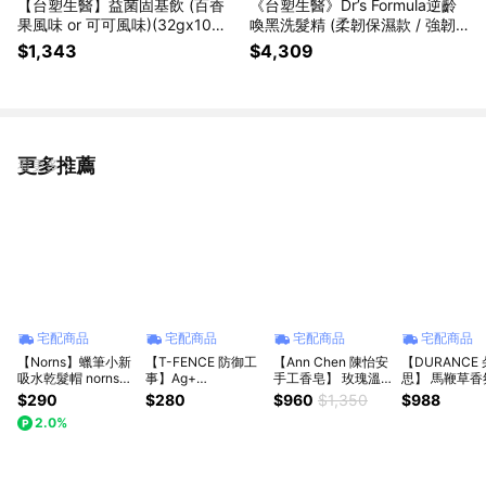
【台塑生醫】益菌固基飲 (百香
《台塑生醫》Dr’s Formula逆齡
果風味 or 可可風味)(32gx10包/
喚黑洗髮精 (柔韌保濕款 / 強韌
盒) 2盒/組｜七夕｜生日禮物｜
豐盈款 )580g任選12入組｜霸氣
$1,343
$4,309
獅子座｜父親節｜勞動節｜保健
｜一箱｜一年份｜七夕｜生日禮
｜女性｜好朋友｜喜歡你｜暖心
物｜獅子座｜父親節｜保健｜女
室友
性｜好朋友｜喜歡你｜暖心室友
更多推薦
看更多
宅配商品
宅配商品
宅配商品
宅配商品
【Norns】蠟筆小新
【T-FENCE 防御工
【Ann Chen 陳怡安
【DURANCE
吸水乾髮帽 norns
事】Ag+
手工香皂】 玫瑰溫
思】 馬鞭草香
Original Design 小
Deodorizing Spray
柔保濕潤膚禮盒組
衣精(500ml)
$290
$280
$960
$1,350
$988
白超細纖維快乾髮帽
防御工事 銀離子 球
(粉玫優格/玫瑰燕麥/
枕頭香水
2.0%
(每款式最少需購買2
鞋除臭 制菌噴霧
玫瑰果之戀/玫瑰潤
件)
280ml
膚奶油)