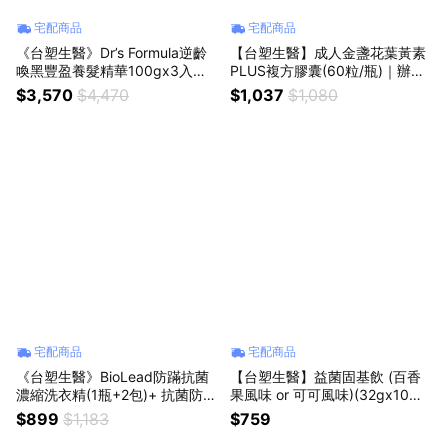
宅配商品
宅配商品
《台塑生醫》Dr’s Formula逆齡
【台塑生醫】成人金盞花葉黃素
喚黑豐盈養髮精華100gx3入｜
PLUS複方膠囊(60粒/瓶)｜辦公
熱銷商品｜生日禮物｜跨年｜珍
族｜眼睛｜禮物｜好朋友｜好同
$3,570
$4,470
$1,037
$1,080
貴時光｜禮物｜情人節禮物｜新
事｜七夕｜生日禮物｜獅子座｜
年快樂｜女友｜脆文
父親節｜保健｜女性｜好朋友｜
喜歡你｜暖心室友
宅配商品
宅配商品
《台塑生醫》BioLead防蹣抗菌
【台塑生醫】益菌固基飲 (百香
濃縮洗衣精(1瓶+2包)+ 抗菌防護
果風味 or 可可風味)(32gx10包/
噴霧255gx2入｜租屋族｜大學
盒)｜七夕｜生日禮物｜獅子座｜
$899
$1,183
$759
生｜七夕｜生日禮物｜獅子座｜
父親節｜勞動節｜保健｜女性｜