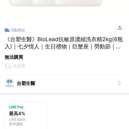
宅配商品
《台塑生醫》BioLead抗敏原濃縮洗衣精2kg(6瓶
入)｜七夕情人｜生日禮物｜巨蟹座｜勞動節｜保
健｜女性｜好朋友｜喜歡你｜暖心室友
無法購買
免運費
台塑生醫
LINE Pay
最高4%
LINE Bank
單筆滿額