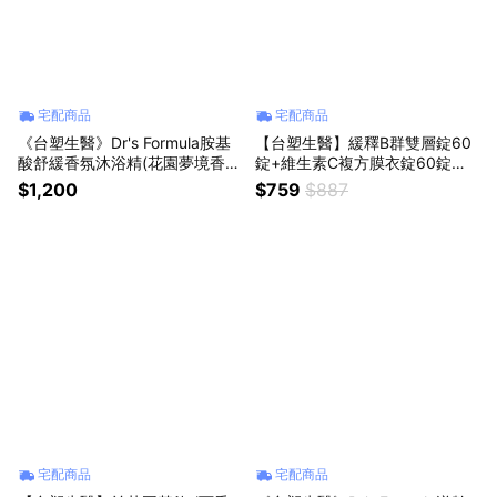
宅配商品
宅配商品
《台塑生醫》Dr's Formula胺基
【台塑生醫】緩釋B群雙層錠60
酸舒緩香氛沐浴精(花園夢境香
錠+維生素C複方膜衣錠60錠｜
氛)800gx6入｜母親節｜生日禮
七夕｜生日禮物｜巨蟹座｜勞動
$1,200
$759
$887
物｜獅子座｜父親節｜保健｜女
節｜保健｜女性｜好朋友｜喜歡
性｜好朋友｜喜歡你｜暖心室友
你｜暖心室友
宅配商品
宅配商品