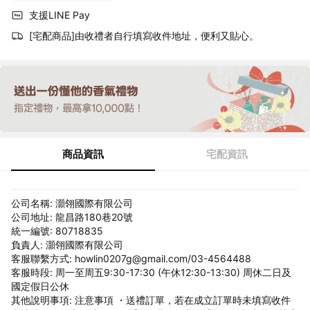
支援LINE Pay
[宅配商品]由收禮者自行填寫收件地址，便利又貼心。
商品資訊
宅配資訊
公司名稱: 灝翎國際有限公司
公司地址: 龍昌路180巷20號
統一編號: 80718835
負責人: 灝翎國際有限公司
客服聯繫方式: howlin0207g@gmail.com/03-4564488
客服時段: 周一至周五9:30-17:30 (午休12:30-13:30) 周休二日及
國定假日公休
其他說明事項: 注意事項 ・送禮訂單，若在成立訂單時未填寫收件