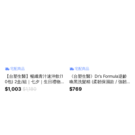
父親節｜保健｜女性｜好朋友｜
好朋友｜喜歡你｜暖心室友
喜歡你｜暖心室友
宅配商品
宅配商品
【台塑生醫】暢纖青汁速沖飲(1
《台塑生醫》Dr’s Formula逆齡
0包) 2盒/組｜七夕｜生日禮物｜
喚黑洗髮精 (柔韌保濕款 / 強韌
獅子座｜父親節｜保健｜女性｜
豐盈款 )580g任選2入組｜七夕
$1,003
$1,180
$769
好朋友｜喜歡你｜暖心室友
｜生日禮物｜獅子座｜父親節｜
保健｜女性｜好朋友｜喜歡你｜
暖心室友