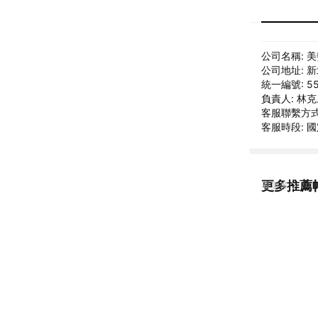
公司名稱: 
公司地址: 新
統一編號: 55
負責人: 林
客服聯繫方式: 
客服時段: 國定
更多推薦帕斯
看更多