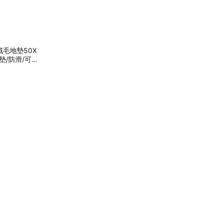
毛地墊50X
地墊/防滑/可機