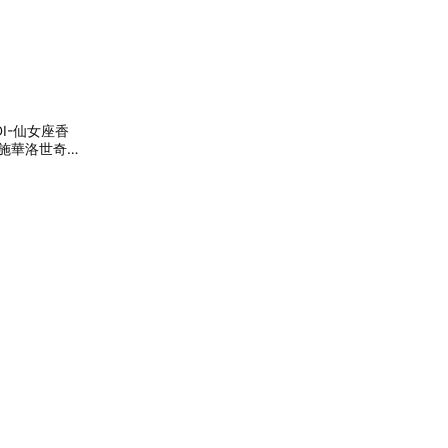
I-仙女座香
璃 施華洛世奇