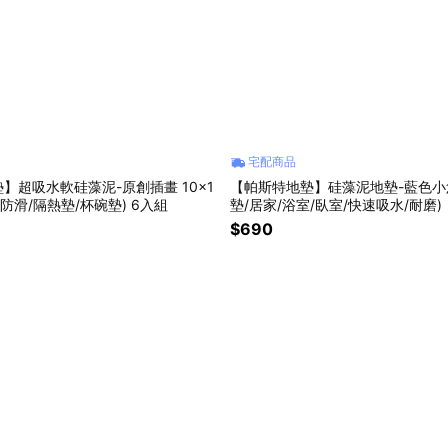
宅配商品
】超吸水軟硅藻泥-原創插畫 10x1
【帕斯特地墊】硅藻泥地墊-藍色小魚
溫防滑/隔熱墊/杯碗墊) 6入組
墊/居家/浴室/臥室/快速吸水/耐磨)
$690