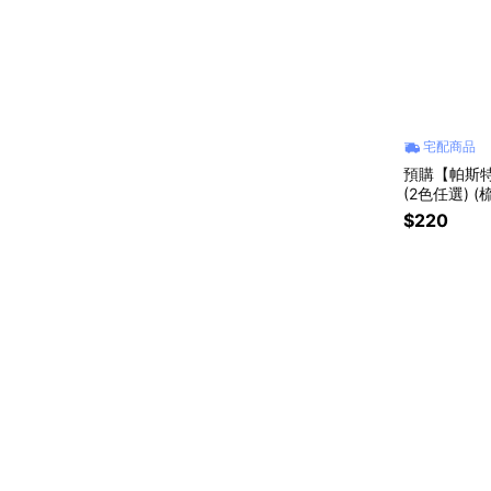
宅配商品
預購【帕斯
(2色任選) 
$220