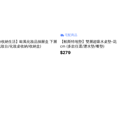
宅配商品
特收納生活】歐風化妝品抽屜盒 下層
【帕斯特地墊】雙層超吸水桌墊-花卉
(梳妝台/化妝桌收納/收納盒)
cm (多款任選/瀝水墊/餐墊)
$279