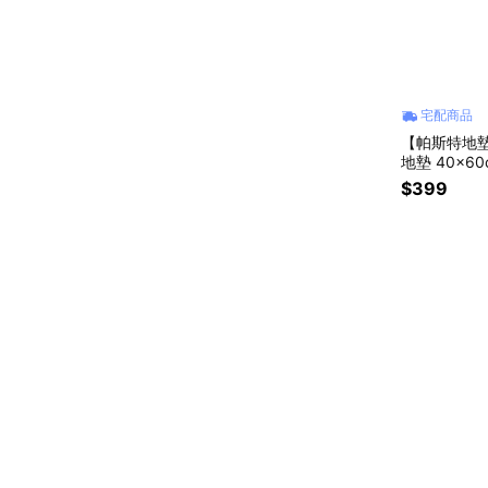
宅配商品
【帕斯特地
地墊 40x6
$399