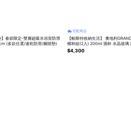
宅配商品
墊】春節限定-雙層超吸水浴室防滑
【帕斯特收納生活】 奧地利GRAND
0cm (多款任選/速乾防滑/腳踏墊)
檳杯組(2入) 200ml 酒杯 水晶玻
水鑽
$4,300