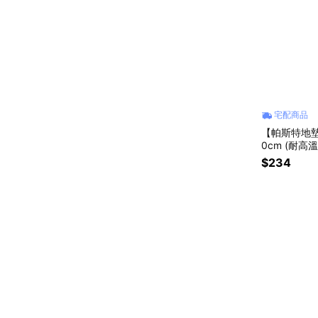
宅配商品
【帕斯特地墊
0cm (耐高
$234