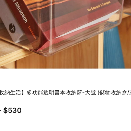
收納生活】多功能透明書本收納籃-大號 (儲物收納盒/
~ $530