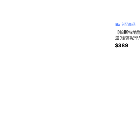
宅配商品
【帕斯特地墊
選(珪藻泥墊
$389