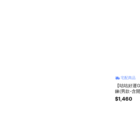
宅配商品
【咕咕好運G
鍊(男款-含開
飾品 推薦 
$1,460