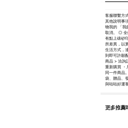
客服聯繫方式: 
其他說明事項
物我的 「我
取消。 ◎ 
有點上硃砂
所差異，以
生活方式，達
到即可許願配
商品 > 洽
重新購買 ・
同一件商品。
袋、贈品、
與咕咕好運
更多推薦
看更多