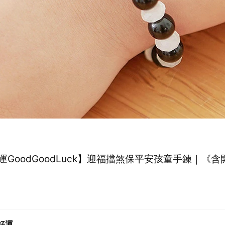
運GoodGoodLuck】迎福擋煞保平安孩童手鍊｜《含
好運