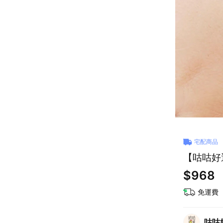
宅配商品
【咕咕好
$968
免運費
咕咕