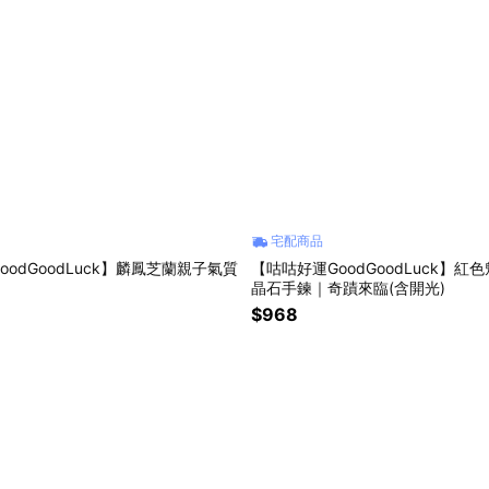
宅配商品
oodGoodLuck】麟鳳芝蘭親子氣質
【咕咕好運GoodGoodLuck】紅
晶石手鍊｜奇蹟來臨(含開光)
$968