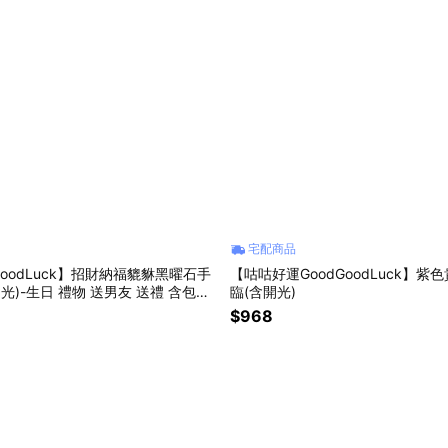
宅配商品
oodLuck】招財納福貔貅黑曜石手
【咕咕好運GoodGoodLuck】紫
光)-生日 禮物 送男友 送禮 含包裝
臨(含開光)
療癒水晶 防小人
$968