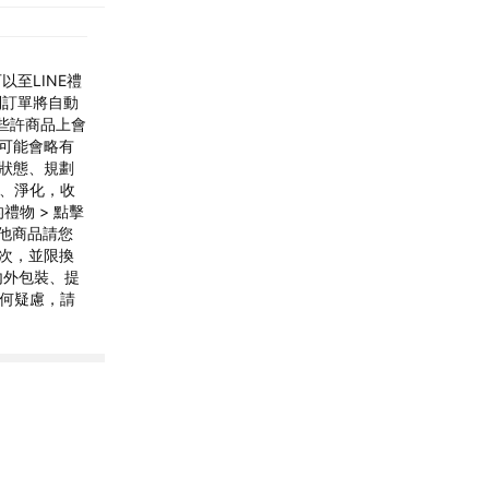
至LINE禮
則訂單將自動
，些許商品上會
澤可能會略有
靈狀態、規劃
光、淨化，收
禮物 > 點擊
其他商品請您
一次，並限換
內外包裝、提
任何疑慮，請