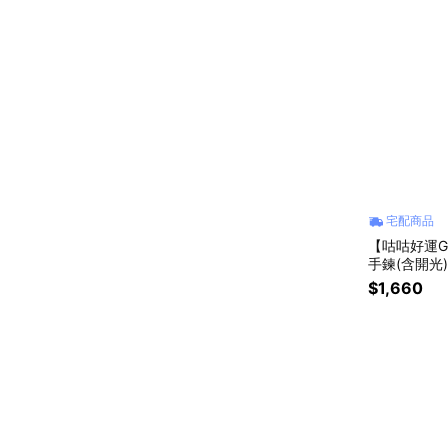
宅配商品
【咕咕好運G
手鍊(含開光)
$1,660