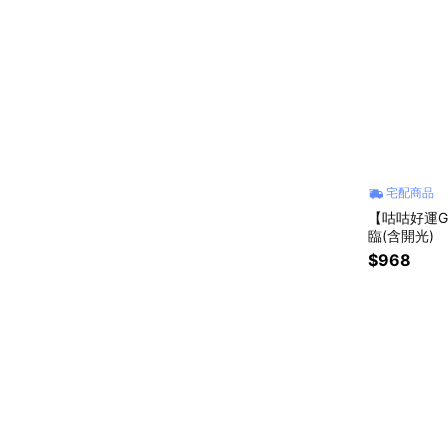
宅配商品
【咕咕好運G
臨(含開光)
$968