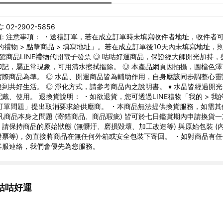
02-2902-5856
: 注意事項： ・送禮訂單，若在成立訂單時未填寫收件者地址，收件者可以
的禮物 > 點擊商品 > 填寫地址」。若在成立訂單後10天內未填寫地址，
全館商品LINE禮物代開電子發票 ◎ 咕咕好運商品，保證經大師開光加持
印記，屬正常現象，可用清水擦拭摳除。 ◎ 本產品網頁因拍攝，圖檔色
實際商品為準。 ◎ 水晶、開運商品皆為輔助作用，自身應該同步調整心
到共好生活。 ◎ 淨化方式，請參考商品內之說明書。 ♦ 水晶皆經過開
戴、使用。 退換貨說明： ・如欲退貨，您可透過LINE禮物「我的 > 我的
詢訂單問題」提出取消要求給供應商。 ・本商品無法提供換貨服務，如需
凡商品本身之問題 (寄錯商品、商品瑕疵) 皆可於七日鑑賞期內申請換貨
請保持商品的原始狀態 (無髒汙、磨損毀壞、加工改造等) 與原始包裝 (
發票等)，勿直接將商品在無任何外箱或安全包裝下寄回。 ・如對商品有
客服連絡，我們會優先為您服務。
咕咕好運