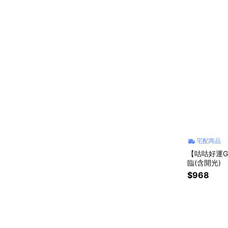
宅配商品
【咕咕好運G
臨(含開光)
$968