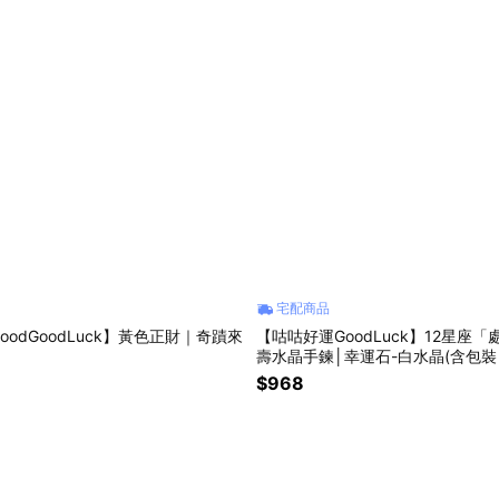
宅配商品
oodGoodLuck】黃色正財｜奇蹟來
【咕咕好運GoodLuck】12星座
壽水晶手鍊│幸運石-白水晶(含包裝 
運 招財 送禮 飾品 推薦 保平安 療
$968