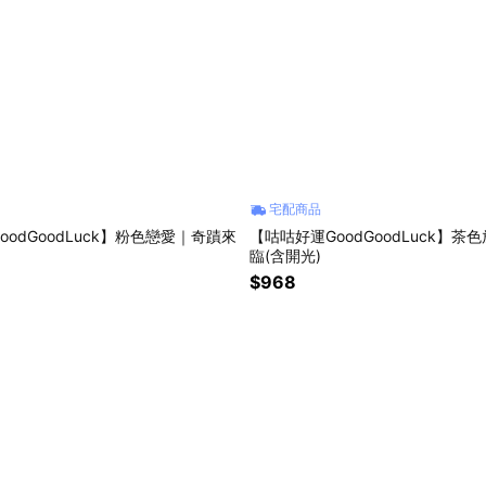
宅配商品
oodGoodLuck】粉色戀愛｜奇蹟來
【咕咕好運GoodGoodLuck】茶
臨(含開光)
$968