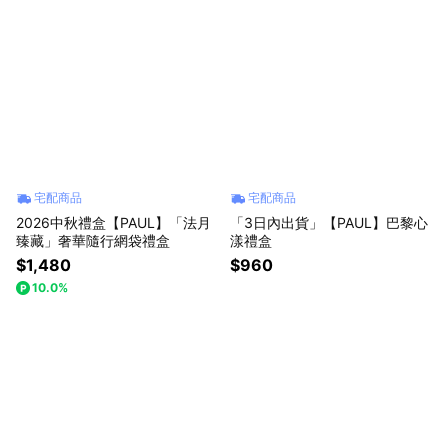
宅配商品
宅配商品
2026中秋禮盒【PAUL】「法月
「3日內出貨」【PAUL】巴黎心
臻藏」奢華隨行網袋禮盒
漾禮盒
$1,480
$960
10.0%