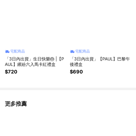
宅配商品
宅配商品
「3日內出貨」生日快樂🎂 |【P
「3日內出貨」【PAUL】巴黎午
AUL】繽紛六入馬卡紅禮盒
後禮盒
$720
$690
更多推薦
看更多