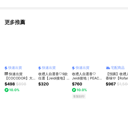
更多推薦
看更多
快速出貨
快速出貨
快速出貨
宅配商品
🔜 快速出貨
收禮人自選香🤍9款
收禮人自選香🤍
【預購】收禮
【COCODOR】大
任選【Jeidi接地】
Jeidi接地｜PEACE
香味🩷【Rofa
豆蠟燭130g+ 旋轉
香氛大豆蠟燭55g 快
禮物袋組合－G系列
洛帆晞】可愛
$498
$898
$320
$760
$967
$1,56
蠟燭燭罩 組合 (收禮
速出貨
蠟燭55g&放鬆噴霧
燈+香氛蠟燭6
10.0%
10.0%
人可自選/祝福/中秋/
50ml（客製化卡片
情人/送禮/禮盒/生
／暖心送禮／快速出
客製刻印
日)
貨）