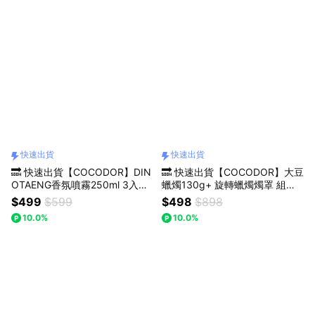
快速出貨
快速出貨
🔜 快速出貨【COCODOR】DIN
🔜 快速出貨【COCODOR】大豆
OTAENG香氛噴霧250ml 3入組
蠟燭130g+ 旋轉蠟燭燭罩 組合
贈提袋(畢業禮物/情人節/生日/紀
(收禮人可自選/祝福/中秋/情人/
$499
$599
$498
$898
念日/喬遷/療癒/慰勞/交換禮物/
送禮/禮盒/生日)
10.0%
10.0%
收禮人自選香氣)