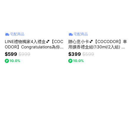
宅配商品
宅配商品
LINE禮物獨家4入禮盒💕【COC
贈心意小卡💕【COCODOR】車
ODOR】Congratulations為你祝
用擴香禮盒組(130ml/2入組) 生
福擴香禮盒(200mlx4入) 生日/
日/慶祝/新年/過年/春節/情人節/
$599
$999
$399
$599
慶祝/情人節/紀念日/喬遷/療癒/
男生/年末/紀念日/療癒/慰勞/交
10.0%
10.0%
慰勞/交換禮物
換禮物