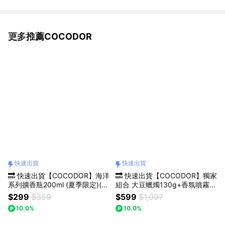
更多推薦COCODOR
看更多
快速出貨
快速出貨
🔜 快速出貨【COCODOR】海洋
🔜 快速出貨【COCODOR】獨家
系列擴香瓶200ml (夏季限定)(情
組合 大豆蠟燭130g+香氛噴霧8
人/生日/送禮/禮盒)
0ml +雪花燭罩 組合(情人/送禮/
$299
$359
$599
$1,097
禮盒/中秋/情人節)
10.0%
10.0%