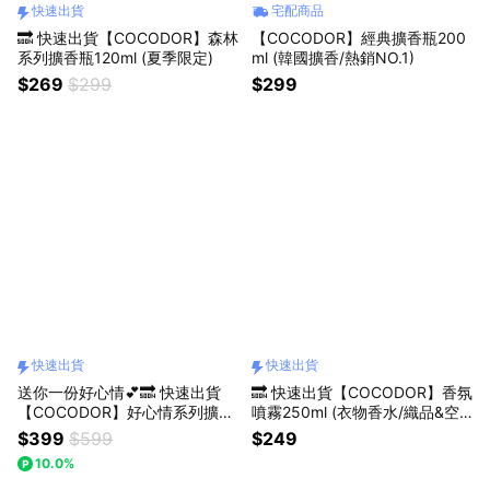
快速出貨
宅配商品
🔜 快速出貨【COCODOR】森林
【COCODOR】經典擴香瓶200
系列擴香瓶120ml (夏季限定)
ml (韓國擴香/熱銷NO.1)
$269
$299
$299
快速出貨
快速出貨
送你一份好心情💕🔜 快速出貨
🔜 快速出貨【COCODOR】香氛
【COCODOR】好心情系列擴香
噴霧250ml (衣物香水/織品&空
瓶200ml (香味任選) 生日/慶祝/
間除臭噴霧)
$399
$599
$249
情人節/紀念日/喬遷/療癒/慰勞/
10.0%
交換禮物/收禮人自選香氣