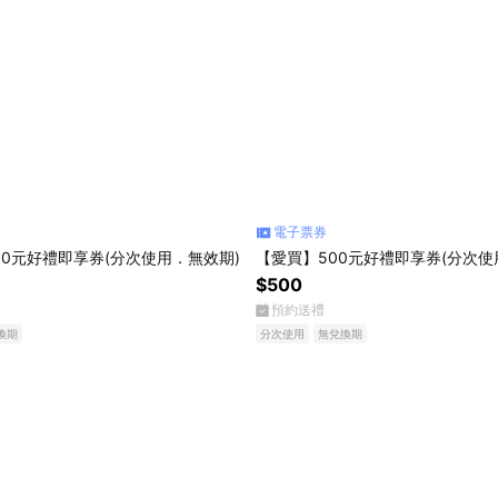
電子票券
00元好禮即享券(分次使用．無效期)
【愛買】500元好禮即享券(分次使
$500
預約送禮
換期
分次使用
無兌換期