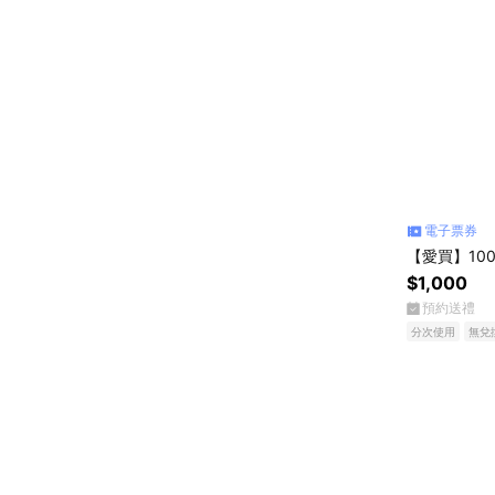
電子票券
【愛買】10
$1,000
預約送禮
分次使用
無兌