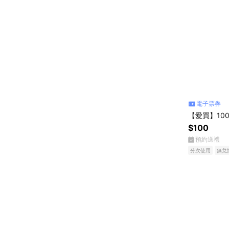
電子票券
【愛買】10
$100
預約送禮
分次使用
無兌