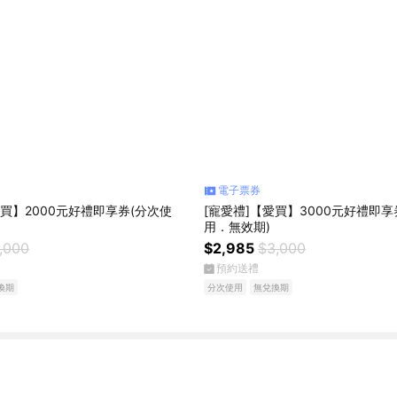
電子票券
愛買】2000元好禮即享券(分次使
[寵愛禮]【愛買】3000元好禮即享
用．無效期)
,000
$2,985
$3,000
預約送禮
換期
分次使用
無兌換期