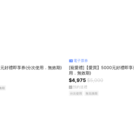
電子票券
0元好禮即享券(分次使用．無效期)
[寵愛禮]【愛買】5000元好禮即享
用．無效期)
$4,975
$5,000
預約送禮
換期
分次使用
無兌換期