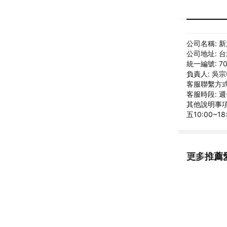
公司名稱: 
公司地址: 
統一編號: 70
負責人: 吳
客服聯繫方式: 
客服時段: 週
其他說明事項:
五10:00~1
更多推薦
看更多