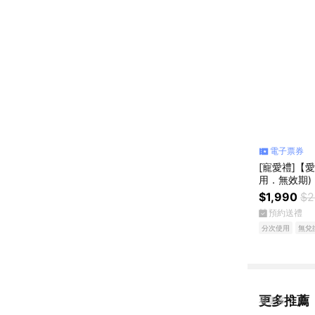
電子票券
[寵愛禮]【
用．無效期)
$1,990
$2
預約送禮
分次使用
無兌
更多推薦
看更多