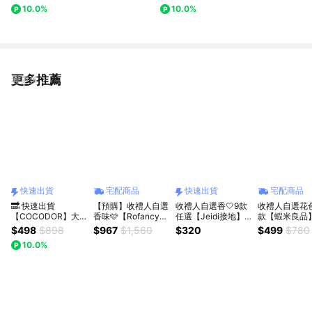
居家擴香
薦 (即期品)
10.0%
10.0%
更多推薦
看更多
快速出貨
宅配商品
快速出貨
宅配商品
🔜 快速出貨
【預購】收禮人自選
收禮人自選香🤍9款
收禮人自選花
【COCODOR】大
香味🩷【Rofancy
任選【Jeidi接地】
款【蝦米良品
豆蠟燭130g+ 旋轉
洛帆晞】可愛小馬油
香氛大豆蠟燭55g 快
花極致精美禮
$498
$898
$967
$1,560
$320
$499
$780
蠟燭燭罩 組合 (收禮
燈+香氛蠟燭65g
速出貨
香大豆蠟燭 高
10.0%
人可自選/祝福/中秋/
繩禮盒 情人節
情人/送禮/禮盒/生
生日禮物 聖誕
日)
換禮物 七夕情
禮物 星座禮物
花