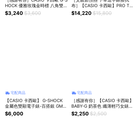
HOCK 優雅玫瑰金時標 八角雙顯
布］【CASIO 卡西歐】PRO TR
手錶-奶茶粉 GMA-P2100M-4A
EK 龍之眼 登山系列太陽能戶外
$3,240
$3,600
$14,220
$15,800
多功能手錶 送禮 禮物 推薦 PRW
-61D-2
宅配商品
宅配商品
【CASIO 卡西歐】 G-SHOCK
［感謝有你］【CASIO 卡西歐】
金屬色雙顯電子錶-百搭銀 GM-S
BABY-G 奶茶色 纖薄輕巧女錶-
110-1A
(BGD-565U-4)
$6,000
$2,250
$2,500