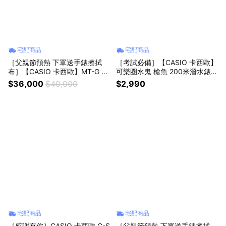
宅配商品
宅配商品
［父親節預熱 下單送手錶擦拭
［考試必備］【CASIO 卡西歐】
布］【CASIO 卡西歐】MT-G 太
可樂圈水鬼 槍魚 200米潛水錶
陽能藍牙碳核心防護構造手錶 送
運動手錶(MDV-107D-1A3V)
$36,000
$40,000
$2,990
禮 禮物 推薦 MTG-B4000B-1A
宅配商品
宅配商品
［感謝有你］CASIO 卡西歐 G-S
［父親節預熱 下單送手錶擦拭