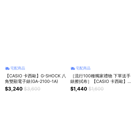
宅配商品
宅配商品
【CASIO 卡西歐】G-SHOCK 八
［流行100種獨家禮物 下單送手
角雙顯電子錶(GA-2100-1A)
錶擦拭布］【CASIO 卡西歐】經
典指針不鏽鋼錶帶手錶-黑x金 學
$3,240
$3,600
$1,440
$1,600
生錶 考試錶 女錶 送禮 禮物 推薦
MQ-24GA-1A