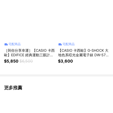
宅配商品
宅配商品
［與你分享幸運］【CASIO 卡西
【CASIO 卡西歐】G-SHOCK 大
歐】EDIFICE 經典運動三眼計時
地色系啞光金屬電子錶 DW-570
手錶(EFR-574DB-3A)
0PT-5
$5,850
$6,500
$3,600
更多推薦
看更多