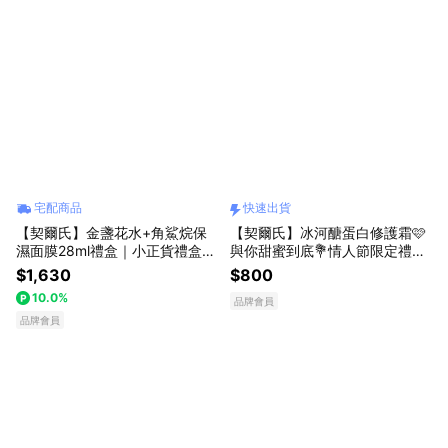
宅配商品
快速出貨
【契爾氏】金盞花水+角鯊烷保
【契爾氏】冰河醣蛋白修護霜🩷
濕面膜28ml禮盒｜小正貨禮盒✨
與你甜蜜到底💐情人節限定禮盒
LINE禮物獨家
[快速出貨]
$1,630
$800
10.0%
品牌會員
品牌會員