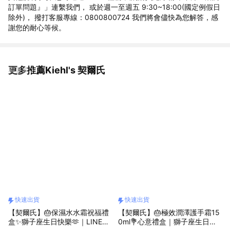
訂單問題』」連繫我們， 或於週一至週五 9:30~18:00(國定例假日
除外)， 撥打客服專線：0800800724 我們將會儘快為您解答，感
謝您的耐心等候。
更多推薦Kiehl's 契爾氏
看更多
快速出貨
快速出貨
【契爾氏】🎂保濕水水霜祝福禮
【契爾氏】🎂極效潤澤護手霜15
盒✨獅子座生日快樂🫶｜LINE禮
0ml💐心意禮盒｜獅子座生日快