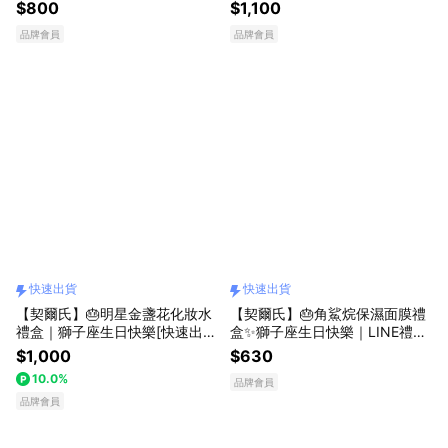
物獨家[快速出貨]
樂[快速出貨]
$800
$1,100
品牌會員
品牌會員
快速出貨
快速出貨
【契爾氏】🎂明星金盞花化妝水
【契爾氏】🎂角鯊烷保濕面膜禮
禮盒｜獅子座生日快樂[快速出
盒✨獅子座生日快樂｜LINE禮物
貨]
獨家[快速出貨]
$1,000
$630
10.0%
品牌會員
品牌會員