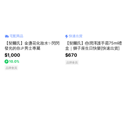
宅配商品
快速出貨
【契爾氏】金盞花化妝水✨閃閃
【契爾氏】🎂潤澤護手霜75ml禮
發光的你🎉男士專屬
盒｜獅子座生日快樂[快速出貨]
$1,000
$670
10.0%
品牌會員
品牌會員