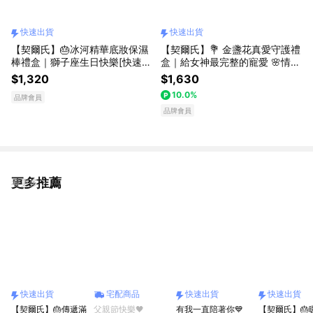
快速出貨
快速出貨
【契爾氏】🎂冰河精華底妝保濕
【契爾氏】💐 金盞花真愛守護禮
棒禮盒｜獅子座生日快樂[快速出
盒｜給女神最完整的寵愛 🌸情人
貨]
節｜LINE禮物獨家 [快速出貨]
$1,320
$1,630
10.0%
品牌會員
品牌會員
更多推薦
看更多
快速出貨
宅配商品
快速出貨
快速出貨
【契爾氏】🎂傳遞滿
父親節快樂🖤
有我一直陪著你💙
【契爾氏】🎂