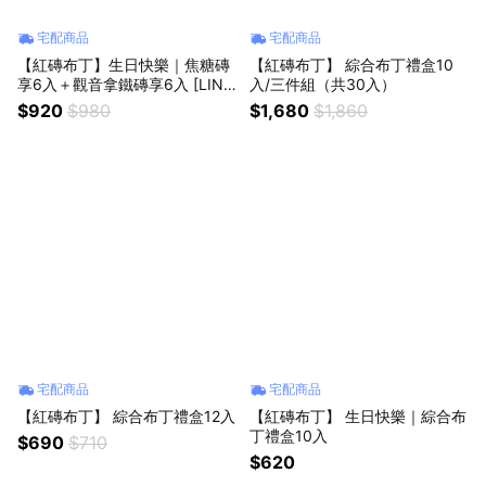
宅配商品
宅配商品
【紅磚布丁】生日快樂｜焦糖磚
【紅磚布丁】 綜合布丁禮盒10
享6入＋觀音拿鐵磚享6入 [LINE
入/三件組（共30入）
禮物獨家]
$920
$980
$1,680
$1,860
宅配商品
宅配商品
【紅磚布丁】 綜合布丁禮盒12入
【紅磚布丁】 生日快樂｜綜合布
丁禮盒10入
$690
$710
$620