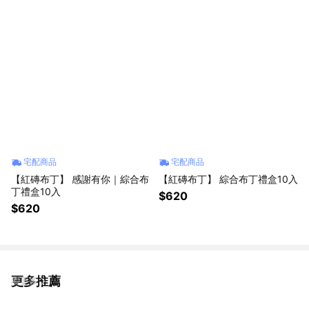
宅配商品
宅配商品
【紅磚布丁】 感謝有你｜綜合布
【紅磚布丁】 綜合布丁禮盒10入
丁禮盒10入
$620
$620
更多推薦
看更多