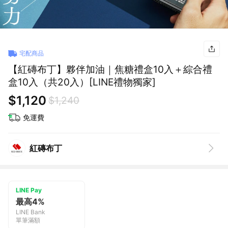
宅配商品
【紅磚布丁】夥伴加油｜焦糖禮盒10入＋綜合禮
盒10入（共20入）[LINE禮物獨家]
$1,120
$1,240
免運費
紅磚布丁
LINE Pay
最高4%
LINE Bank
單筆滿額