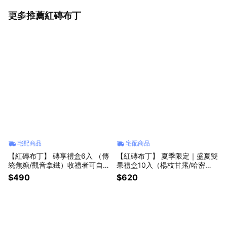
更多推薦紅磚布丁
看更多
宅配商品
宅配商品
【紅磚布丁】 磚享禮盒6入 （傳
【紅磚布丁】 夏季限定｜盛夏雙
統焦糖/觀音拿鐵）收禮者可自選
果禮盒10入（楊枝甘露/哈密
口味
瓜） [LINE禮物獨家]
$490
$620