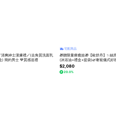
宅配商品
清爽紳士潔膚禮🪄(去角質洗面乳
🎁贈限量療癒娃🎁【歐舒丹】✨絲
) 簡約男士 💙質感送禮
(沐浴油+禮盒+提袋)🌿奢寵儀式好
$2,080
20.0%