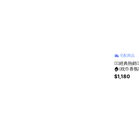
宅配商品
❤️‍🔥經典熱
🏠(枕巾香氛
家組合』
$1,180