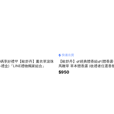
快速出貨
意加碼享好禮💜【歐舒丹】薰衣草滾珠
【歐舒丹】🌿經典體香組🌿(體香露
+禮盒)『LINE禮物獨家組合』
馬鞭草 草本體香露 (收禮者任選香氛
$950