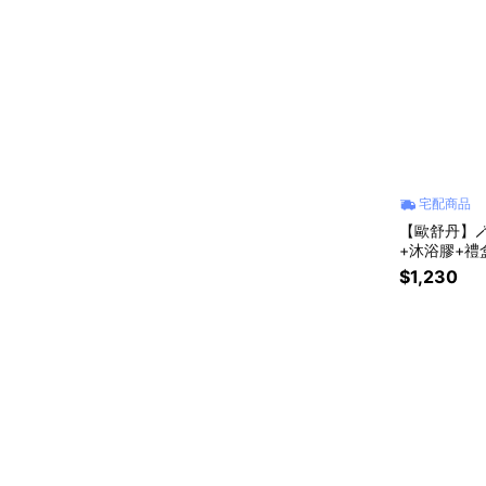
宅配商品
【歐舒丹】
+沐浴膠+禮盒
$1,230