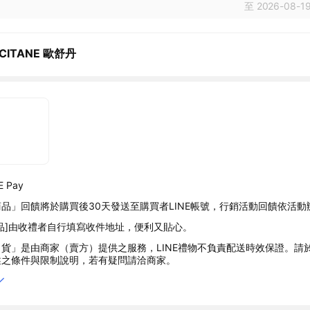
至 2026-08-19
CCITANE 歐舒丹
 Pay
品」回饋將於購買後30天發送至購買者LINE帳號，行銷活動回饋依活動
品]由收禮者自行填寫收件地址，便利又貼心。
貨」是由商家（賣方）提供之服務，LINE禮物不負責配送時效保證。請
述之條件與限制說明，若有疑問請洽商家。