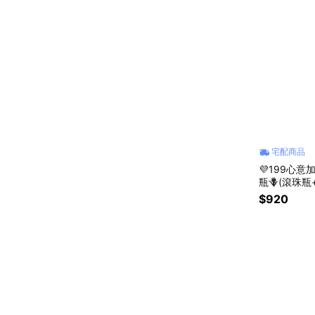
宅配商品
💜199心
瓶🪻(滾珠瓶
$920