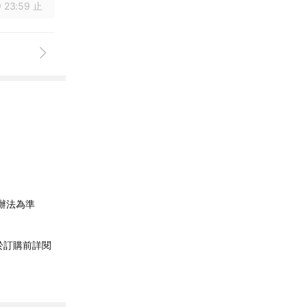
 23:59 止
辦法為準
於訂購前詳閱