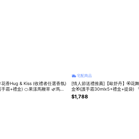
宅配商品
花香Hug & Kiss (收禮者任選香氛)
[情人節送禮推薦]【歐舒丹】🏵️花
) 🍊果漾馬鞭草 🌿馬鞭
盒🏵️(護手霜30mlx5+禮盒+提袋) 
草 改版新獻『LINE禮物獨家組合』
家組合』
$1,788