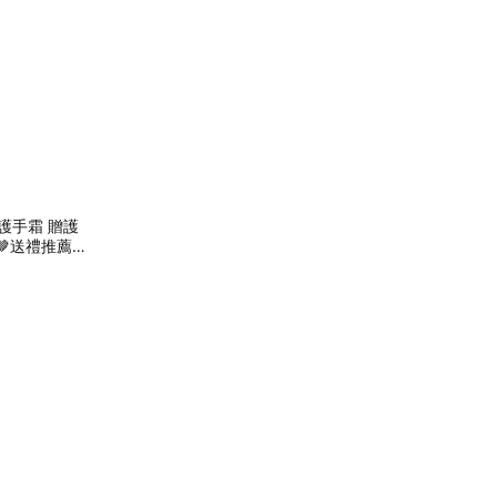
護手霜 贈護
🤎送禮推薦