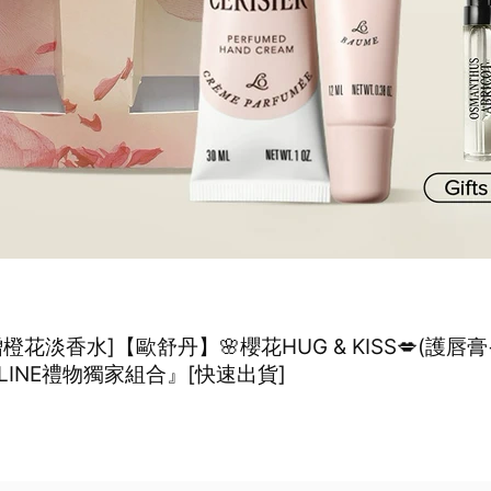
橙花淡香水]【歐舒丹】🌸櫻花HUG & KISS💋(護唇
LINE禮物獨家組合』[快速出貨]