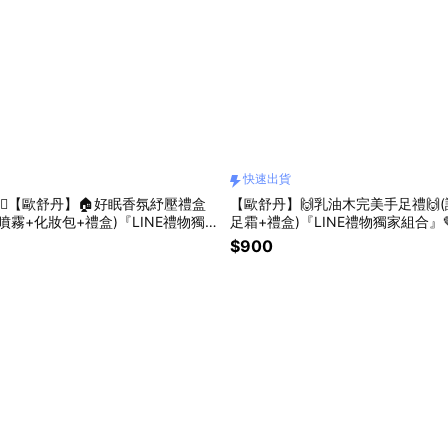
快速出貨
銷❤️‍🔥【歐舒丹】🏠好眠香氛紓壓禮盒
【歐舒丹】🙌乳油木完美手足禮🙌(
噴霧+化妝包+禮盒)『LINE禮物獨
足霜+禮盒)『LINE禮物獨家組合』
[快速出貨]
$900