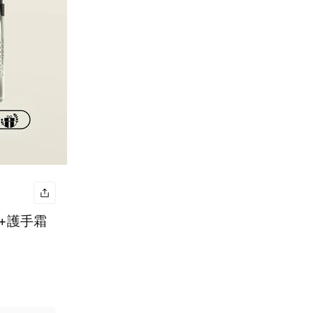
膏+護手霜