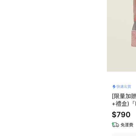
快速出貨
[限量加贈
+禮盒)『
$790
免運費