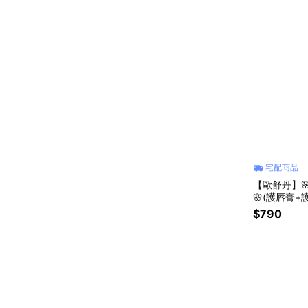
宅配商品
【歐舒丹】🌸
🌸(護唇膏+護手霜+禮盒
草 🪻薰衣
$790