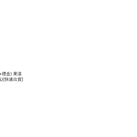
+禮盒) 果漾
)[快速出貨]