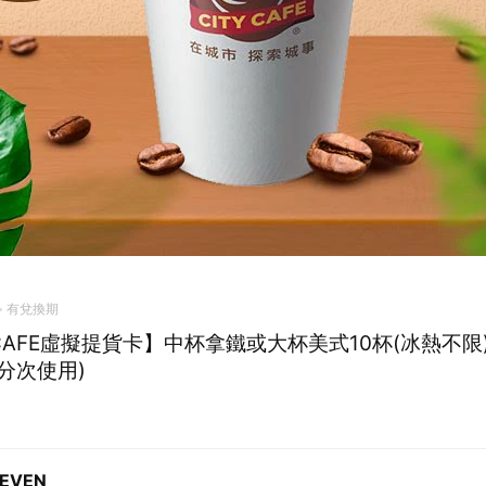
有兌換期
 CAFE虛擬提貨卡】中杯拿鐵或大杯美式10杯(冰熱不限
分次使用)
LEVEN