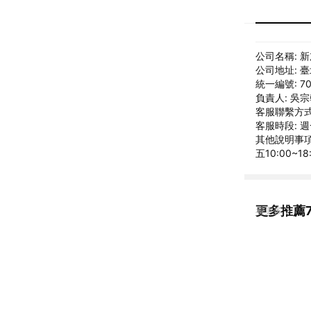
公司名稱: 
公司地址: 
統一編號: 70
負責人: 吳
客服聯繫方式: 
客服時段: 週
其他說明事項:
五10:00~1
更多推薦7-
看更多