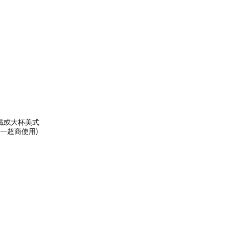
拿鐵或大杯美式
統一超商使用)