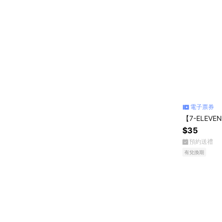
電子票券
【7-ELEVE
$35
預約送禮
有兌換期