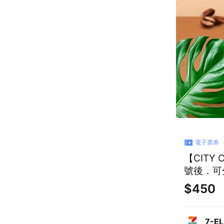
電子票券
【CITY
號後．可
$450
7-E