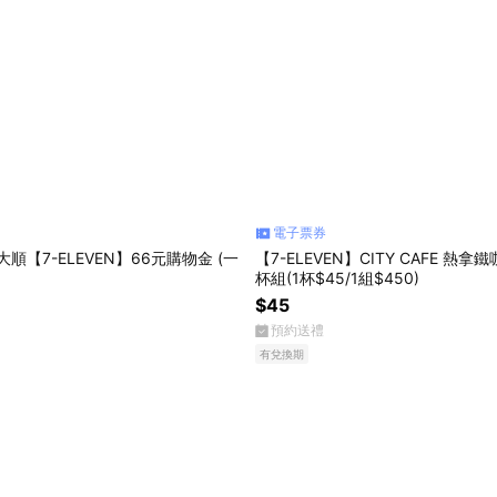
電子票券
o大順【7-ELEVEN】66元購物金 (一
【7-ELEVEN】CITY CAFE 熱拿鐵
杯組(1杯$45/1組$450)
$45
預約送禮
有兌換期