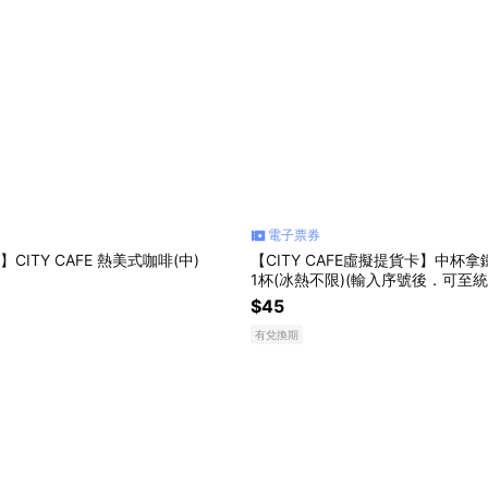
電子票券
N】CITY CAFE 熱美式咖啡(中)
【CITY CAFE虛擬提貨卡】中杯
1杯(冰熱不限)(輸入序號後．可至
$45
有兌換期