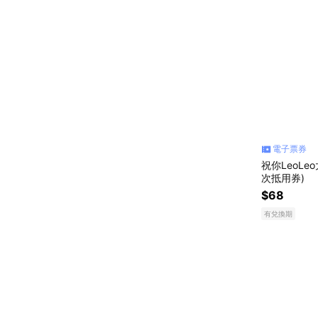
電子票券
祝你LeoLe
次抵用券)
$68
有兌換期