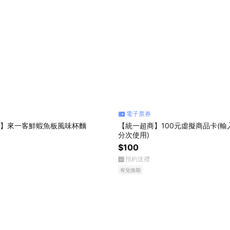
電子票券
VEN】來一客鮮蝦魚板風味杯麵
【統一超商】100元虛擬商品卡(
分次使用)
$100
預約送禮
有兌換期