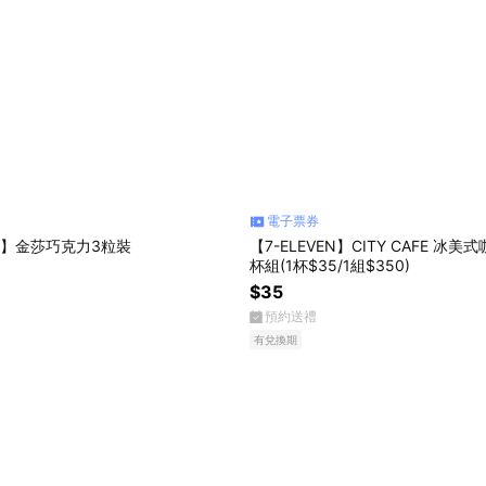
電子票券
EN】金莎巧克力3粒裝
【7-ELEVEN】CITY CAFE 冰美式
杯組(1杯$35/1組$350)
$35
預約送禮
有兌換期