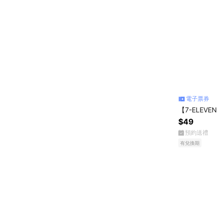
電子票券
【7-ELEV
$49
預約送禮
有兌換期