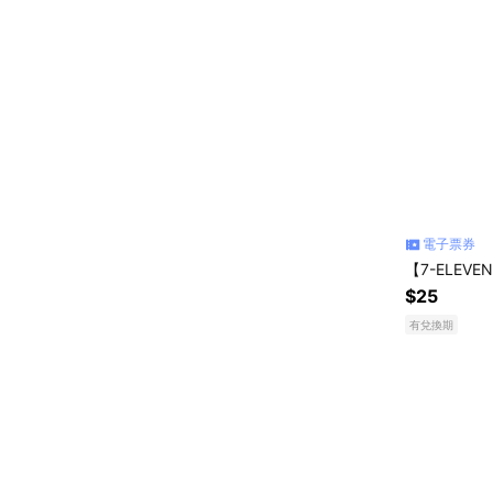
電子票券
【7-ELE
$25
有兌換期