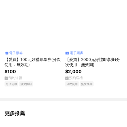
電子票券
電子票券
【愛買】100元好禮即享券(分次
【愛買】2000元好禮即享券(分
使用．無效期)
次使用．無效期)
$100
$2,000
預約送禮
預約送禮
分次使用
無兌換期
分次使用
無兌換期
更多推薦
看更多