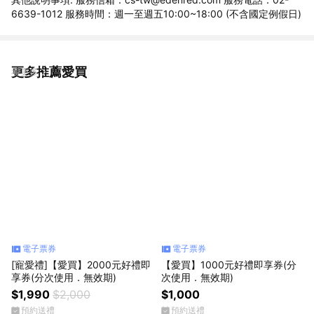
6639-1012 服務時間：週一至週五10:00~18:00 (不含國定例假日)
更多推薦愛買
看更多
電子票券
電子票券
[寵愛禮]【愛買】2000元好禮即
【愛買】1000元好禮即享券(分
享券(分次使用．無效期)
次使用．無效期)
$1,990
$2,000
$1,000
預約送禮
預約送禮