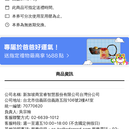
此商品可指定送禮時間。
本券可分次使用至用罄為止。
本券為無效期兌換。
商品資訊
公司名稱: 新加坡商宜睿智慧股份有限公司台灣分公司
公司地址: 台北市信義區信義路五段106號2樓A1室
統一編號: 70770620
負責人: 吳宗翰
客服聯繫方式: 02-6639-1012
客服時段: 週一至週五10:00~18:00 (不含國定例假日)
其他說明事項: 服務信箱：cs-tw@edenred.com 服務電話：02-