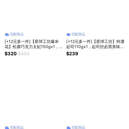
宅配商品
宅配商品
[+12元多一件]【星球工坊爆米
[+12元多一件]【星球工坊】特濃
花】松露巧克力太妃150gx1，
起司110gx1，起司控必買美味
松露與太妃的絕佳奢華風味
必備零食
$320
$350
$239
宅配商品
宅配商品