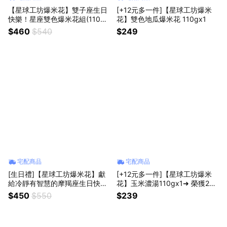
【星球工坊爆米花】雙子座生日
[+12元多一件]【星球工坊爆米
快樂！星座雙色爆米花組(110g×
花】雙色地瓜爆米花 110gx1
2送10g×2)
$460
$540
$249
宅配商品
宅配商品
[生日禮]【星球工坊爆米花】獻
[+12元多一件]【星球工坊爆米
給冷靜有智慧的摩羯座生日快
花】玉米濃湯110gx1➜ 榮獲202
樂！(10g×16)
4比利時國際風味暨品質評鑑二
$450
$550
$239
星獎章