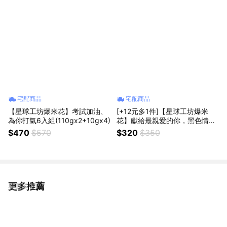
宅配商品
宅配商品
【星球工坊爆米花】考試加油、
[+12元多1件]【星球工坊爆米
為你打氣6入組(110gx2+10gx4)
花】獻給最親愛的你，黑色情人
節巧克力控必BUY，特濃巧克力
$470
$570
$320
$350
150gx1
更多推薦
看更多