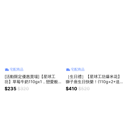
宅配商品
宅配商品
[活動限定優惠賣場]【星球工
［生日禮］【星球工坊爆米花】
坊】草莓牛奶110gx1，戀愛般的
獅子座生日快樂！(110g×2+送1
迷人滋味
0g×2)
$235
$320
$410
$520