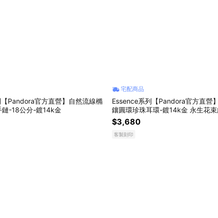
宅配商品
系列【Pandora官方直營】自然流線橢
Essence系列【Pandora官方直
鏈-18公分-鍍14k金
鑲圓環珍珠耳環-鍍14k金 永生花束
$3,680
客製刻印