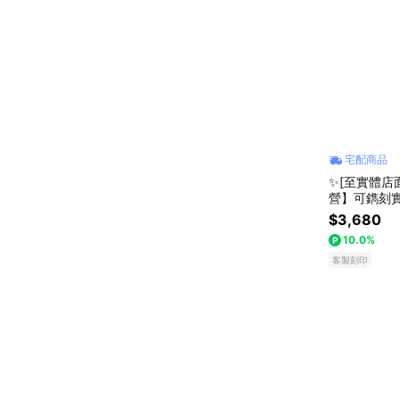
宅配商品
✨[至實體店面
營】可鐫刻
$3,680
10.0%
客製刻印