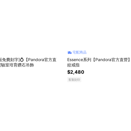
宅配商品
免費刻字]💍【Pandora官方直
Essence系列【Pandora官方直
實驗室培育鑽石吊飾
紋戒指
$2,480
客製刻印