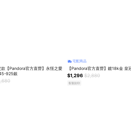
宅配商品
款【Pandora官方直營】永恆之愛
【Pandora官方直營】鍍18k金 皇
5-925銀
$1,296
$2,880
,680
客製刻印