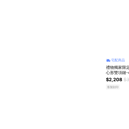
宅配商品
禮物獨家限定
心形雙項鏈-4
$2,208
$3
客製刻印