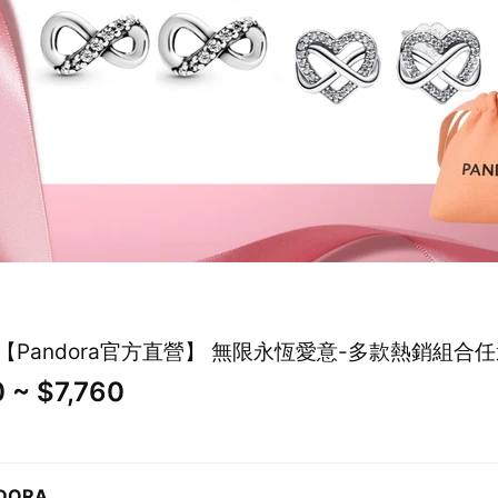
【Pandora官方直營】 無限永恆愛意-多款熱銷組合
 ~ $7,760
DORA