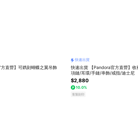
快速出貨
ra官方直營】可鐫刻蝴蝶之翼吊飾
快速出貨 【Pandora官方直營】收
項鏈/耳環/手鏈/串飾/戒指/迪士尼
$2,880
10.0%
客製刻印