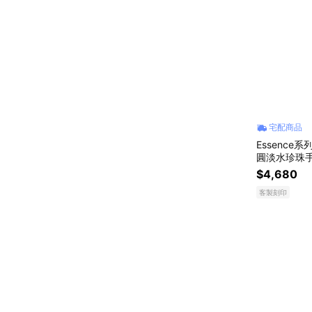
宅配商品
Essence
圓淡水珍珠手
$4,680
客製刻印