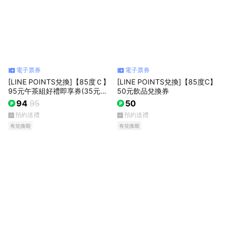
電子票券
電子票券
[LINE POINTS兌換]【85度Ｃ】
[LINE POINTS兌換]【85度C】
95元午茶組好禮即享券(35元飲
50元飲品兌換券
品+60元蛋糕)
94
95
50
預約送禮
預約送禮
有兌換期
有兌換期