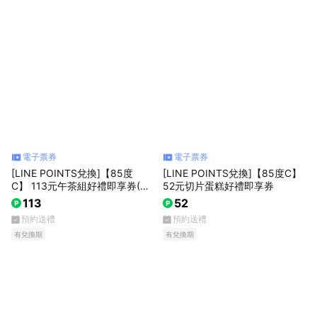
電子票券
電子票券
[LINE POINTS兌換]【85度
[LINE POINTS兌換]【85度C】
C】 113元午茶組好禮即享券(55
52元切片蛋糕好禮即享券
元飲料+58元蛋糕)
113
52
預約送禮
預約送禮
有兌換期
有兌換期