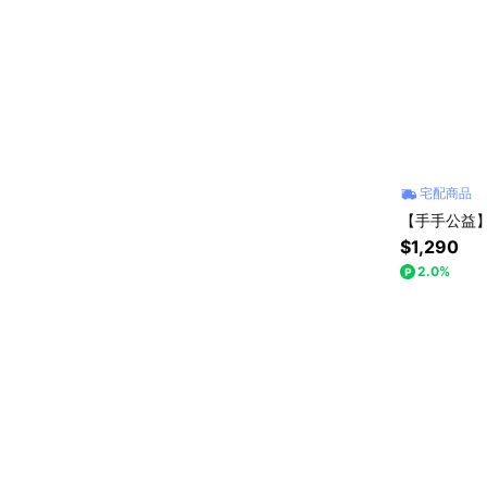
宅配商品
【手手公益】
$1,290
2.0%