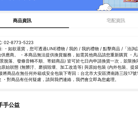
商品資訊
宅配資訊
02-8773-5223
 ・如欲退貨，您可透過LINE禮物 / 我的 / 我的禮物 / 點擊商品 /「洽
給供應商。 ・本商品無法提供換貨服務，如需其他商品請您重新購買 ・
內景脫落、發條音轉不順、寄錯商品) 皆可於七日內申請換貨一次，並限換
原始狀態 (無髒汙、磨損毀壞、加工改造等) 與原始包裝 (內外包裝、提
接將商品在無任何外箱或安全包裝下寄回：台北市大安區濟南路三段17號1
收 ・對商品有任何疑慮，請與我們連絡，我們會立即為您處理。
手手公益