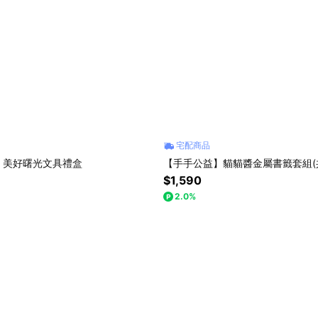
宅配商品
】美好曙光文具禮盒
【手手公益】貓貓醬金屬書籤套組(
$1,590
2.0%