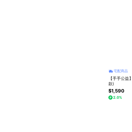
宅配商品
【手手公益】
款)
$1,590
2.0%