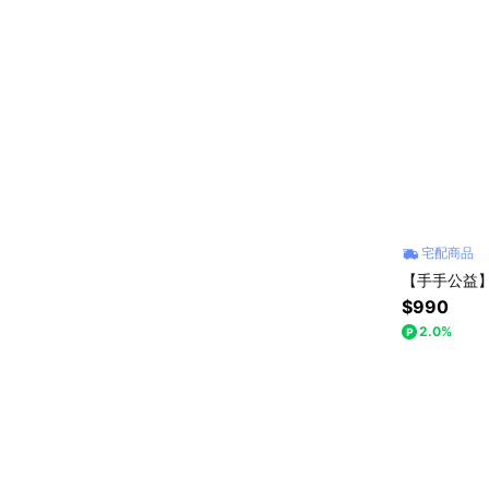
宅配商品
【手手公益】
$990
2.0%