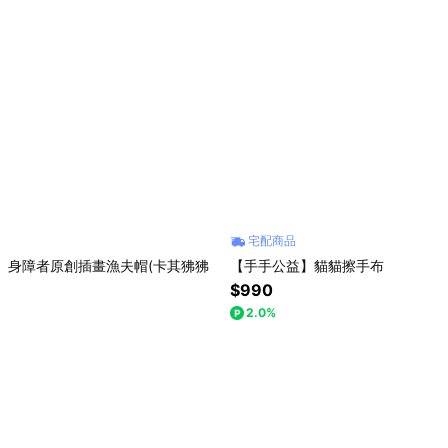
宅配商品
 身障者原創插畫漁夫帽(卡其狒狒
【手手公益】貓貓擦手布
$990
2.0%