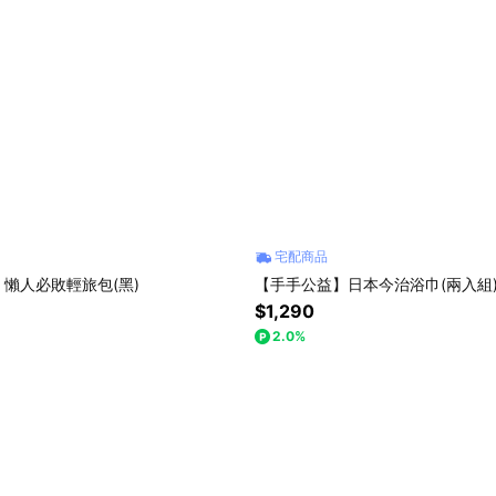
宅配商品
懶人必敗輕旅包(黑)
【手手公益】日本今治浴巾(兩入組
$1,290
2.0%