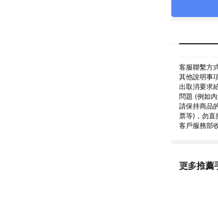
客服聯繫方式: 
其他說明事項:
出取消要求
問題 (例如
請保持商品的
票等)，勿直
客戶服務部
更多推薦
看更多