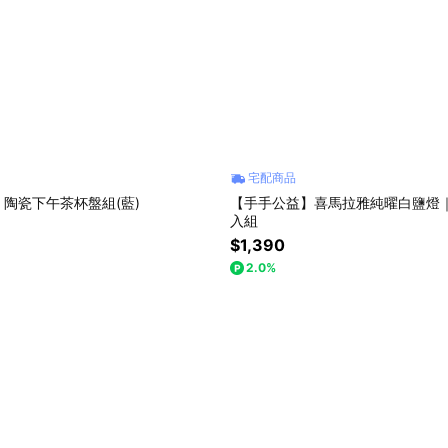
宅配商品
陶瓷下午茶杯盤組(藍)
【手手公益】喜馬拉雅純曜白鹽燈
入組
$1,390
2.0%