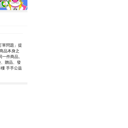
詢訂單問題」提
凡商品本身之
同一件商品。
袋、贈品、發
樓 手手公益