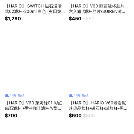
【HARIO】 SWITCH 磁石浸漬
【HARIO】V60 睡蓮濾杯肋片
式02濾杯-200ml 白色 (有田燒)
六入組 /濾杯肋片/SUIREN濾杯/
/咖啡濾杯/V型濾杯/V60/聰明濾
V型/樹脂濾杯/錐形濾杯/花瓣濾
$1,280
$450
$550
杯/陶瓷濾杯/浸漬式/有田燒
杯/露營/收納/底座分離 禮物 送
禮
宅配商品
宅配商品
【HARIO】V60 萊姆綠01 彩虹
【HARIO】 HARIO V60老岩泥
磁石濾杯 /手沖咖啡濾杯/V型濾
迷你品飲杯/磁石杯/試飲杯-黑／
杯/有田燒/陶瓷濾杯/錐形濾杯/彩
白 CUP-TAU-B/CUP-TAU-W /陶
$700
$600
$800
色磁石/VDC/VDCR
作坊濾杯/咖啡展 禮物 禮品 生日
送禮