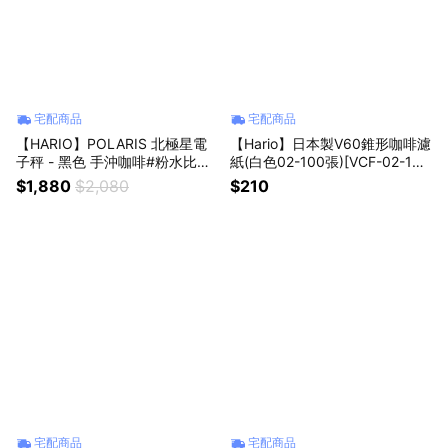
宅配商品
宅配商品
【HARIO】POLARIS 北極星電
【Hario】日本製V60錐形咖啡濾
子秤 - 黑色 手沖咖啡#粉水比自
紙(白色02-100張)[VCF-02-100
由設定#分段注水#自動計時#常
W](台灣總代貨源)
$1,880
$2,080
$210
規模式#乾電池供電#CST-2000
#timemore#matrix
宅配商品
宅配商品