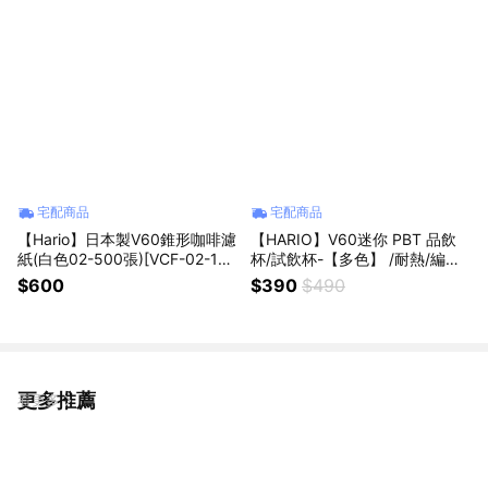
宅配商品
宅配商品
【Hario】日本製V60錐形咖啡濾
【HARIO】V60迷你 PBT 品飲
紙(白色02-500張)[VCF-02-100
杯/試飲杯-【多色】 /耐熱/編織
W](台灣總代貨源)
掛繩/輕便/咖啡展 禮物 禮品 生
$600
$390
$490
日 送禮 母親節 情人節 交換禮物
更多推薦
看更多