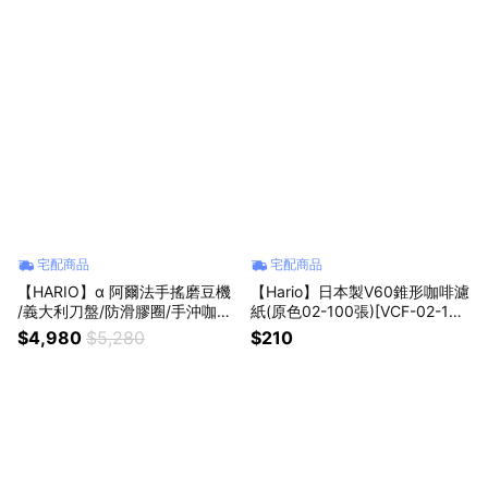
宅配商品
宅配商品
【HARIO】α 阿爾法手搖磨豆機
【Hario】日本製V60錐形咖啡濾
/義大利刀盤/防滑膠圈/手沖咖啡/
紙(原色02-100張)[VCF-02-100
台灣製造
M](台灣總代貨源)
$4,980
$5,280
$210