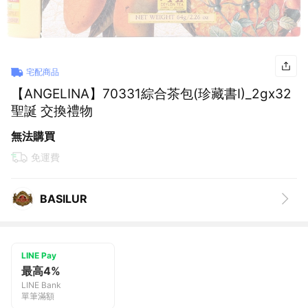
宅配商品
【ANGELINA】70331綜合茶包(珍藏書I)_2gx32
聖誕 交換禮物
無法購買
免運費
BASILUR
LINE Pay
最高4%
LINE Bank
單筆滿額