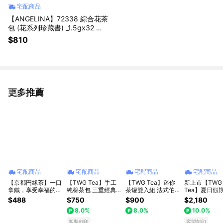
宅配商品
【ANGELINA】72338 綜合花茶
包 (花系列珍藏書) _1.5gx32 聖
誕 交換禮物
$810
更多推薦
看更多
宅配商品
宅配商品
宅配商品
宅配商品
【京都円緣茶】一口
【TWG Tea】手工
【TWG Tea】迷你
新上市【TWG
拿鐵，享受幸福的瞬
純棉茶包 三重經典
茶罐雙入組 法式伯
Tea】夏日假
間～醇厚抹茶拿鐵&
茶包系列 15包/盒
爵茶20g/罐+1837
禮盒 15入/盒 
$488
$750
$900
$2,180
暖暖焙茶拿鐵（E拿
(Classic Teabag
紅茶20g/罐
款x3入(Summ
8.0%
8.0%
10.0%
鐵雙響舞舞組）
Selection) | 客製化
Holiday Iced
卡片
Teabag Tast
客製刻印
客製刻印