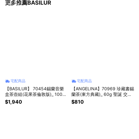
更多推薦BASILUR
看更多
宅配商品
宅配商品
【BASILUR】 70454錫蘭音樂
【ANGELINA】70969 珍藏書錫
盒茶壺組(花果茶倫敦版)_ 100g
蘭茶(東方典藏)_ 60g 聖誕 交換
聖誕 交換禮物
禮物
$1,940
$810