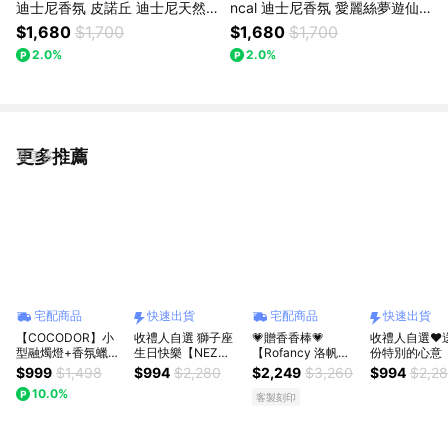
迪士尼香氛 皮諾丘 迪士尼天然
ncal 迪士尼香氛 愛麗絲夢遊仙
香薰蠟燭 - 180g
境 迪士尼天然香薰蠟燭 - 180g
$1,680
$1,700
$1,680
$1,700
2.0%
2.0%
更多推薦
看更多
宅配商品
快速出貨
宅配商品
快速出貨
【COCODOR】小
收禮人自選 獅子座
💗贈香香棒💗
收禮人自選❤️
型融燭燈+香氛蠟燭
生日快樂【NEZ
【Rofancy 洛帆
份特別的心意【
95g組合 (生日/慶祝/
FUN】Miniloft融蠟
晞】雲朵朵定時融蠟
FUN】Minilo
$999
$1,498
$994
$2,280
$2,249
$3,260
$994
$2,2
新年/過年/春節/情人
燈+香氛蠟燭禮盒
燈 & 150G香氛蠟燭
燈+香氛蠟燭
10.0%
節/年末/紀念日/喬
『快速出貨』 無火
『快速出貨』
客製刻印
遷/療癒/慰勞/交換禮
香氛 儀式感香香小
快樂 情人節禮
物/情人/推薦/送禮/
物 質感好禮 送男友
520快樂 情侶
禮盒)
最懂你的禮物
無火香氛 儀式