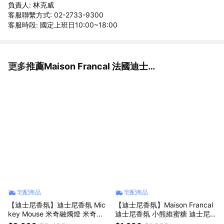
負責人: 林克威
客服聯繫方式: 02-2733-9300
客服時段: 國定上班日10:00~18:00
更多推薦Maison Francal 法國迪士尼香氛
看更多
宅配商品
宅配商品
【迪士尼香氛】迪士尼香氛 Mic
【迪士尼香氛】Maison Francal
key Mouse 米奇融燭燈 米奇蠟
迪士尼香氛 小熊維蜜糖 迪士尼
燭燈 - (蠟燭香氛任選)
天然香薰蠟燭 - 150g