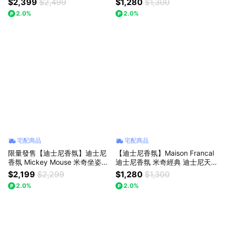
$2,399
$2,499
$1,280
$1,300
2.0%
2.0%
宅配商品
宅配商品
限量發售【迪士尼香氛】迪士尼
【迪士尼香氛】Maison Francal
香氛 Mickey Mouse 米奇坐姿融
迪士尼香氛 米奇經典 迪士尼天
燭燈 坐姿米奇蠟燭燈 - (蠟燭香
然香薰蠟燭 - 150g
$2,199
$2,299
$1,280
$1,300
氛任選)
2.0%
2.0%