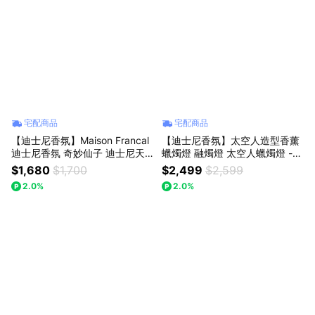
宅配商品
宅配商品
【迪士尼香氛】Maison Francal
【迪士尼香氛】太空人造型香薰
迪士尼香氛 奇妙仙子 迪士尼天
蠟燭燈 融燭燈 太空人蠟燭燈 -
然香薰蠟燭 - 180g
送隨機香氛 x 1
$1,680
$1,700
$2,499
$2,599
2.0%
2.0%