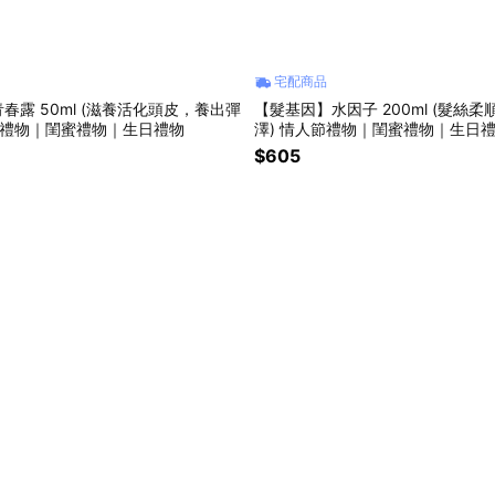
宅配商品
春露 50ml (滋養活化頭皮，養出彈
【髮基因】水因子 200ml (髮絲
節禮物｜閨蜜禮物｜生日禮物
澤) 情人節禮物｜閨蜜禮物｜生日
$605