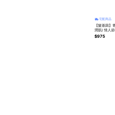
宅配商品
【髮基因】青
潤肌) 情人
$975