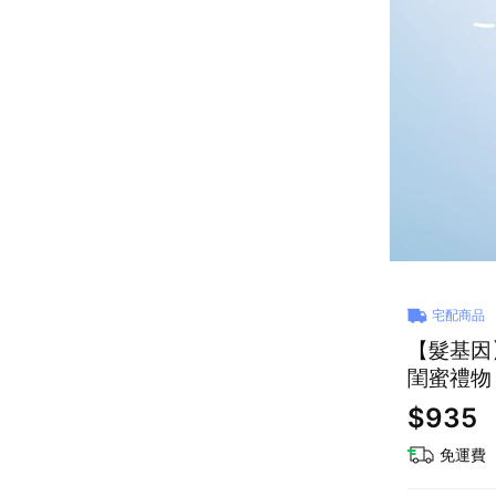
宅配商品
【髮基因
閨蜜禮物
$935
免運費