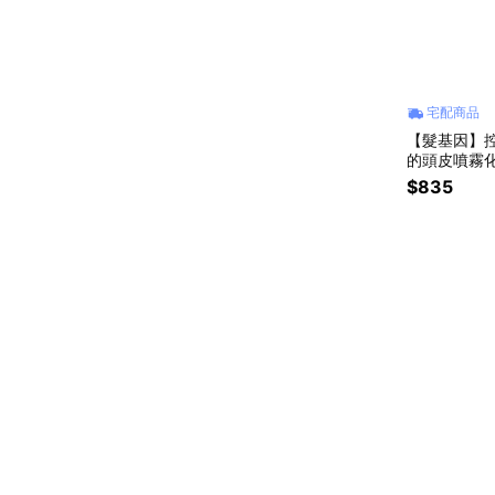
宅配商品
【髮基因】控
的頭皮噴霧化
日禮物
$835