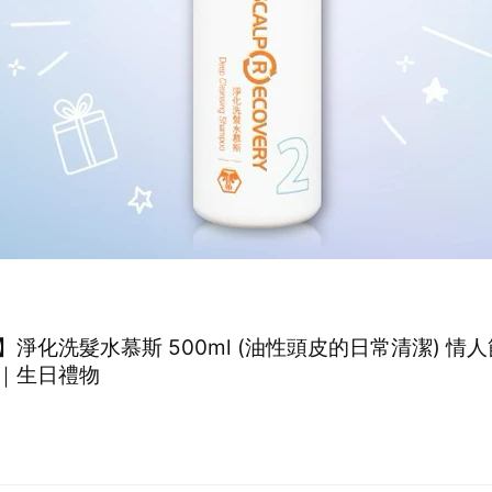
】淨化洗髮水慕斯 500ml (油性頭皮的日常清潔) 情
｜生日禮物