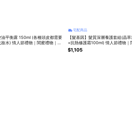
宅配商品
油平衡露 150ml (各種頭皮都需要
【髮基因】髮質深層養護套組(晶萃凝
妝水) 情人節禮物｜閨蜜禮物｜生
+抗熱修護霜100ml) 情人節禮物
日禮物｜彌月禮
$1,105