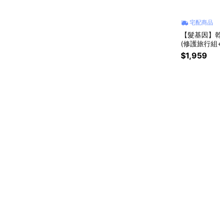
宅配商品
【髮基因】乾
(修護旅行組
物｜生日禮
$1,959