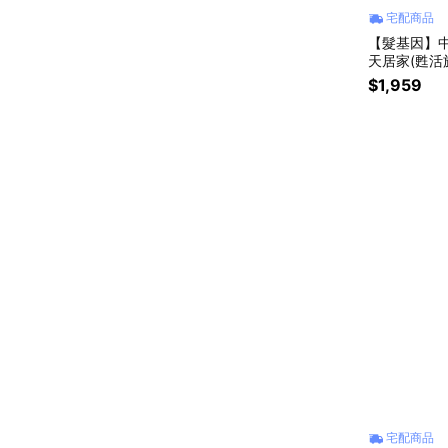
宅配商品
【髮基因】中
天居家(甦活
閨蜜禮物｜
$1,959
宅配商品