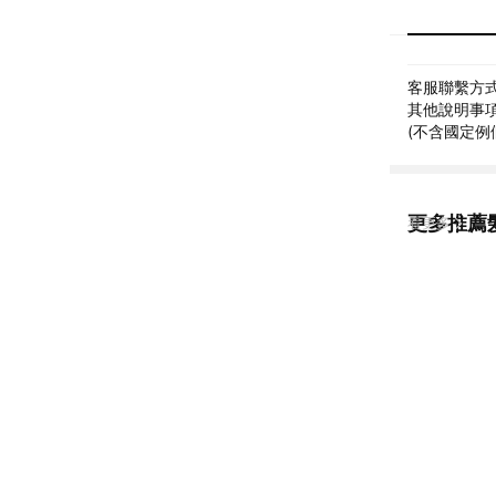
客服聯繫方式: 
其他說明事項: 
(不含國定例
更多推薦
看更多