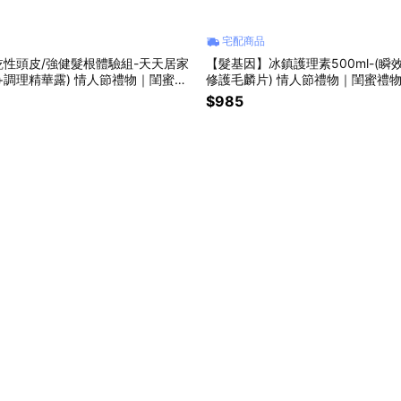
宅配商品
性頭皮/強健髮根體驗組-天天居家
【髮基因】冰鎮護理素500ml-(
+調理精華露) 情人節禮物｜閨蜜禮
修護毛麟片) 情人節禮物｜閨蜜禮
物
$985