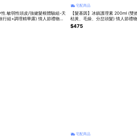
宅配商品
性.敏弱性頭皮/強健髮根體驗組-天
【髮基因】冰鎮護理素 200ml (
旅行組+調理精華露) 情人節禮物｜
枯黃、毛燥、分岔頭髮) 情人節禮
生日禮物
｜生日禮物
$475
宅配商品