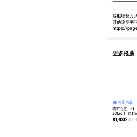
客服聯繫方式: 
其他說明事項: 
https://
更多推薦
看更多
宅配商品
獨家心意 1+1 
sOlac 】 自
咖啡機 ( SCM-
$1,680
$2,
C58G ) 質感
物/入厝禮物/
物/交換禮物/
享現磨/送禮送