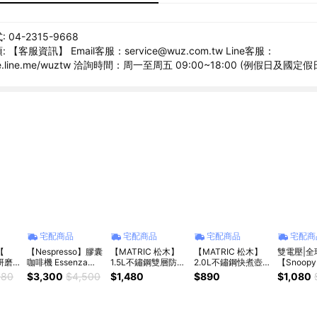
04-2315-9668
【客服資訊】 Email客服：service@wuz.com.tw Line客服：
page.line.me/wuztw 洽詢時間：周一至周五 09:00~18:00 (例假日及國定
宅配商品
宅配商品
宅配商品
宅配商
【
【Nespresso】膠囊
【MATRIC 松木】
【MATRIC 松木】
雙電壓|全
動研磨
咖啡機 Essenza
1.5L不鏽鋼雙層防燙
2.0L不鏽鋼快煮壺
【Snoo
Mini 純潔白 (贈咖啡
快煮壺MG-KT1507
MG-KT2009
雙電壓旅
980
$3,300
$4,500
$1,480
$890
$1,080
家電禮
組+膠囊折扣金)
SP-PK12
生日禮
一鍵即
到心