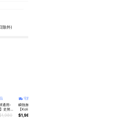
假日除外)
品
宅配商品
宅配商品
宅配商品
宅
球通用-
瞬熱無需等待-
無毒耐酸鹼|不殘味
煮沸沖茶|一機兩用-
溫控
py】史努比
【Kolin】歌林超濾
輕量化-【Kolin】歌
【Kolin】歌林1.4L
啡好幫
行折疊鍋
瞬熱開飲機KWF-
林純鈦虹吸沖茶快煮
虹吸沖茶快煮壺
歌林
$1,980
$1,980
$3,380
$1,480
$2,580
$799
$1,680
$99
V7
MN03LC
壺KPK-MN13TA2
KPK-MN14G3
快煮壺
MN10