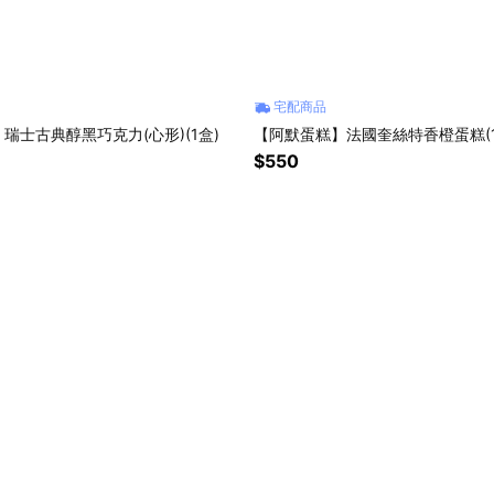
宅配商品
瑞士古典醇黑巧克力(心形)(1盒)
【阿默蛋糕】法國奎絲特香橙蛋糕(1
$550