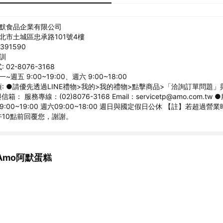
旺默食品企業有限公司
新北市土城區忠承路101號4樓
391590
正訓
02-8076-3168
~週五 9:00~19:00、週六 9:00~18:00
: ●請優先透過LINE禮物>我的>我的禮物>點擊商品>「洽詢訂單問題
： 服務專線：(02)8076-3168 Email：servicetp@amo.com.tw
:00~19:00 週六09:00~18:00 週日與國定假日公休 【註】若超過
10點前回覆您，謝謝。
Amo阿默蛋糕