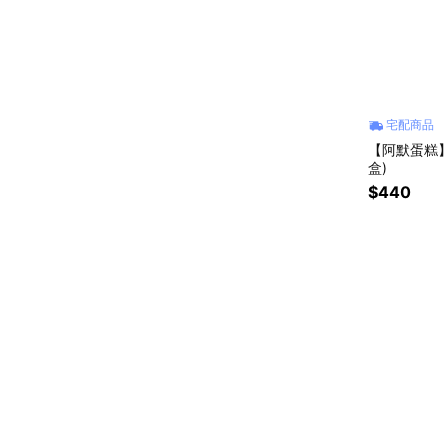
宅配商品
【阿默蛋糕】達
盒)
$440