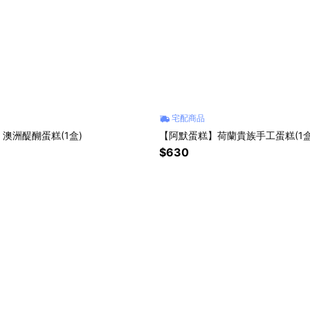
宅配商品
澳洲醍醐蛋糕(1盒)
【阿默蛋糕】荷蘭貴族手工蛋糕(1盒
$630