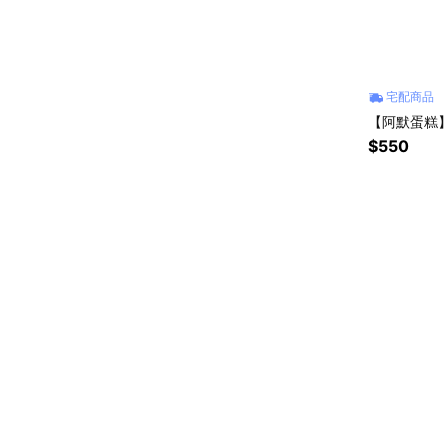
宅配商品
【阿默蛋糕】
$550