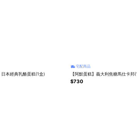
宅配商品
日本經典乳酪蛋糕(1盒)
【阿默蛋糕】義大利焦糖馬仕卡邦(1
$730