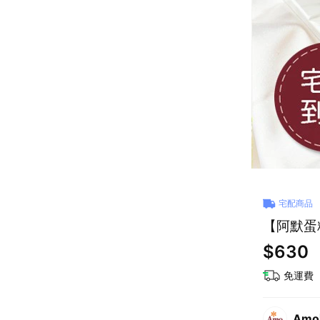
宅配商品
【阿默蛋
$630
免運費
Am