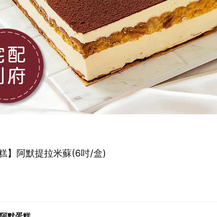
糕】阿默提拉米蘇(6吋/盒)
o阿默蛋糕