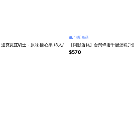
宅配商品
克瓦茲騎士 - 原味‧開心果 (8入/
【阿默蛋糕】台灣蜂蜜千層蛋糕(1盒
$570