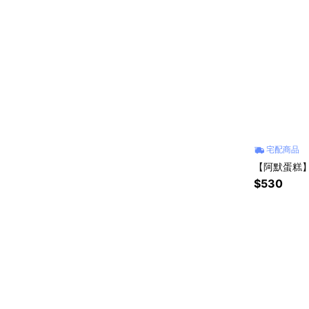
宅配商品
【阿默蛋糕】
$530