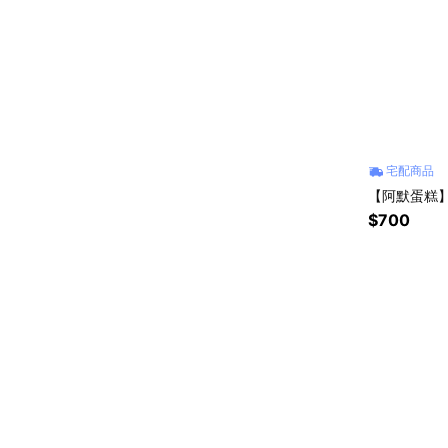
宅配商品
【阿默蛋糕】
$700