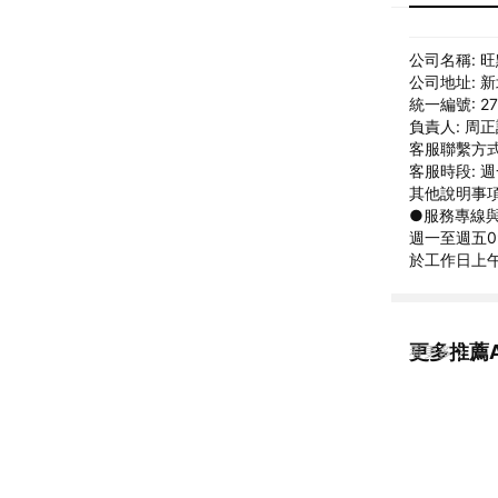
公司名稱: 
公司地址: 
統一編號: 27
負責人: 周
客服聯繫方式: 
客服時段: 週一
其他說明事項
●服務專線與信箱
週一至週五09
於工作日上午
更多推薦
看更多