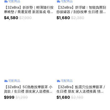
宅配商品
宅配商品
【3ZeBra】折折墊｜輕薄隨行按
【3ZeBra】舒浮罐︱智能負壓刮
摩椅墊 / 喬遷賀禮 新居落成 母
痧拔罐器 / 刮痧按摩 生日禮 朋
親節禮物 父親節禮物 生日禮物
友 家人送禮推薦 母親節禮物 父
$4,580
$7,990
$1,680
$2,380
孝親禮
親節禮物
宅配商品
宅配商品
【3ZeBra】5C熱敷按摩眼罩 小
【3ZeBra】點震穴位按摩眼罩 /
資款 / 生日禮 朋友家人送禮推薦
生日禮 朋友 家人送禮推薦 情人
情人節禮物 閨密禮 聖誕禮物 交
節禮物
$999
$1,299
$1,680
$2,180
換禮物