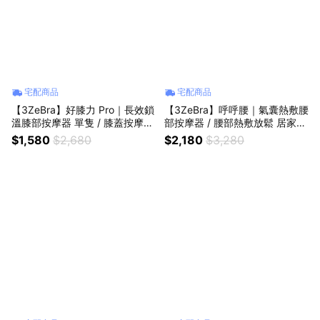
宅配商品
宅配商品
【3ZeBra】好膝力 Pro｜長效鎖
【3ZeBra】呼呼腰｜氣囊熱敷腰
溫膝部按摩器 單隻 / 膝蓋按摩
部按摩器 / 腰部熱敷放鬆 居家辦
護膝保養 好友 家人 長輩 生日禮
公適用 朋友家人長輩送禮推薦
$1,580
$2,680
$2,180
$3,280
母親節禮物 父親節禮物
母親節禮物 父親節禮物 情人節
禮物