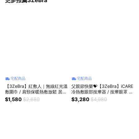
更多推薦3ZeBra
宅配商品
宅配商品
【3ZeBra】紅敷人｜無線紅光溫
父親節快樂💝【3ZeBra】iCARE
敷圍巾 / 肩頸保暖熱敷放鬆 居家
冷熱敷眼部按摩器 / 按摩眼罩 生
辦公適用 朋友家人長輩送禮推薦
日禮 朋友 家人送禮推薦 母親節
$1,580
$2,680
$3,280
$4,980
母親節禮物 父親節禮物 情人節
禮物 父親節禮物
禮物