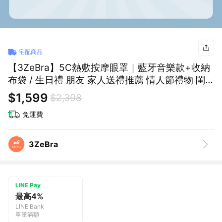
宅配商品
【3ZeBra】5C熱敷按摩眼罩｜藍牙音樂款+收納
布袋 / 生日禮 朋友 家人送禮推薦 情人節禮物 閨
密禮 交換禮物 母親節禮物 父親節禮物 1+1組合
$1,599
$2,398
『LINE禮物獨家組合』
免運費
3ZeBra
LINE Pay
最高4%
LINE Bank
單筆滿額