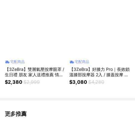
宅配商品
宅配商品
【3ZeBra】雙層氣壓按摩眼罩 /
【3ZeBra】好膝力 Pro｜長效鎖
生日禮 朋友 家人送禮推薦 情人
溫膝部按摩器 2入 / 膝蓋按摩 護
節禮物 閨密禮 交換禮物 母親節
膝保養 好友 家人 長輩 生日禮 母
$2,380
$2,999
$3,080
$4,280
禮物 父親節禮物
親節禮物 父親節禮物
更多推薦
看更多