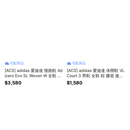
宅配商品
宅配商品
[ACS] adidas 愛迪達 慢跑鞋 Ad
[ACS] adidas 愛迪達 休閒鞋 VL
izero Evo SL Woven W 女鞋 黑
Court 3 男鞋 女鞋 棕 膠底 復古
緩震 運動鞋 KI6929
JP7536
$3,580
$1,580