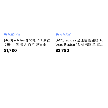
宅配商品
宅配商品
[ACS] adidas 休閒鞋 R71 男鞋
[ACS] adidas 愛迪達 慢跑鞋 Ad
女鞋 白 黑 復古 百搭 愛迪達 IH1
izero Boston 13 M 男鞋 黑 緩震
321
運動鞋 KK2257
$1,780
$2,780