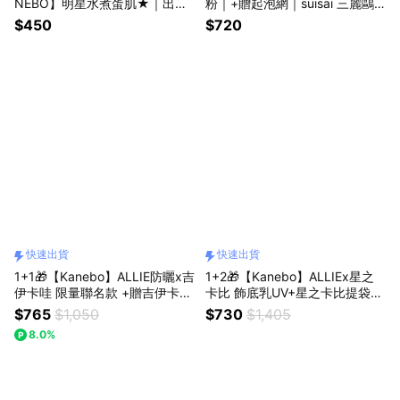
NEBO】明星水煮蛋肌★｜出差
粉｜+贈起泡網｜suisai 三麗鷗
旅行過夜｜禮物獨家｜小巧便攜
｜+99多碳酸泡澡球｜毛孔粉刺
$450
$720
版｜生日快樂｜送禮自用
救星｜又乾又油的混合肌對策｜
送禮自用｜生日快樂｜男女通用
｜快速出貨
快速出貨
快速出貨
1+1🎁【Kanebo】ALLIE防曬x吉
1+2🎁【Kanebo】ALLIEx星之
伊卡哇 限量聯名款 +贈吉伊卡哇
卡比 飾底乳UV+星之卡比提袋
鑰匙圈｜水凝乳經典UV｜海洋友
+水凝乳mini｜預防黑斑組｜限
$765
$1,050
$730
$1,405
善｜快速出貨🚚
定聯名｜快速出貨｜獨家💥｜生
8.0%
日快樂｜送禮自用｜男女通用