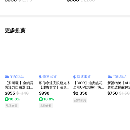
膩感｜男女可用｜快速出貨🚚｜
｜送禮自用｜生日快樂
生日快樂
更多推薦
看更多
宅配商品
快速出貨
快速出貨
宅配商品
【安耐曬 】金鑽露
願你永遠亮眼發光☀️
【DIOR】迪奧緹花
新禮物💓【A
防護力自由選(自選
【理膚寶水】清爽防
全能UV防曬棒 [快速
超能玻尿酸保
規格3選1) #地表超
曬心意禮｜全護臉部
出貨]
機能水🎀艾絲
$855
$1,140
$990
$2,350
$750
$1,5
強美肌防曬 七夕 情
清爽防曬禮盒｜收禮
聯名髮帶盲盒
10.0%
10.0%
人節禮物
者自選顏色｜生日禮
(100mlx2) 
品牌會員
物｜畢業禮物｜送男
保養禮物
品牌會員
品牌會員
生｜送女生｜快速出
貨