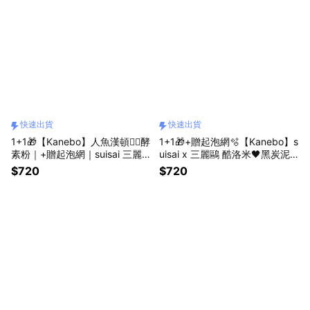
快速出貨
快速出貨
1+1🎁【Kanebo】人魚漢頓🧜‍♂️酵
1+1🎁+贈起泡網🫧【Kanebo】s
素粉｜+贈起泡網｜suisai 三麗
uisai x 三麗鷗 酷洛米🖤黑炭泥
鷗｜+99多碳酸泡澡球｜CICA添
酵素粉 +99多碳酸泡澡球｜毛孔
$720
$720
加｜痘肌適用｜毛孔粉刺救星｜
粉刺救星｜油光退散｜黏膩感By
送禮自用｜生日快樂｜快速出貨
e｜送禮自用｜生日快樂｜男女
🚚
通用｜🚚快速出貨