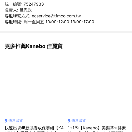
統一編號: 75247933
負責人: 呂恩政
客服聯繫方式: ecservice@tfmco.com.tw
客服時段: 周一至周五 10:00-12:00 13:00-17:00
更多推薦Kanebo 佳麗寶
看更多
快速出貨
快速出貨
快速出貨🚚新肌養成保養組【KA
1+1🎁【Kanebo】美樂蒂✨酵素