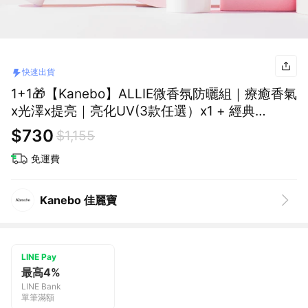
快速出貨
1+1🎁【Kanebo】ALLIE微香氛防曬組｜療癒香氣
x光澤x提亮｜亮化UV(3款任選）x1 + 經典
UV（MINI）x1｜快速出貨🚚生日快樂🎂
$730
$1,155
免運費
Kanebo 佳麗寶
LINE Pay
最高4%
LINE Bank
單筆滿額