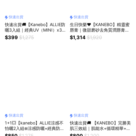
快速出貨
快速出貨
快速出貨🚚【Kanebo】ALLIE防
生日快樂♥️【KANEBO】精靈蜜
曬3入組｜經典UV（MINI）x3｜
唇膏｜微甜磨砂去角質潤唇膏｜
夏日必備神隊友｜補擦神器｜生
無色滋潤款｜情人節快樂｜快速
$399
$1,275
$1,314
$1,920
日快樂🎂
出貨
快速出貨
快速出貨
1+1💥【kanebo】ALLIE涼感不
快速出貨🚚 【KANEBO】完勝美
怕曬2入組❄️涼感防曬+經典防曬
肌三效組｜肌能水+循環精華+洗
mini｜爆汗必備｜獨家｜擺脫黏
顏皂霜｜獨家｜提升吸收率有感
$850
$1,275
$800
$1,200