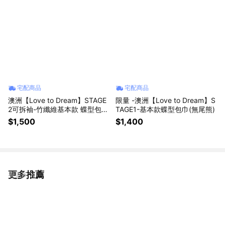
宅配商品
宅配商品
澳洲【Love to Dream】STAGE
限量 -澳洲【Love to Dream】S
2可拆袖-竹纖維基本款 蝶型包巾
TAGE1-基本款蝶型包巾(無尾熊)
(3-9個月)
$1,500
$1,400
更多推薦
看更多