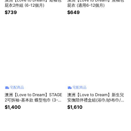
屁衣2件組 (6-12個月)
屁衣 (適用6-12個月)
$739
$649
宅配商品
宅配商品
澳洲【Love to Dream】STAGE
澳洲【Love to Dream】新生兒
2可拆袖-基本款 蝶型包巾 (3-9
安撫陪伴禮盒組(浴巾/紗布巾/固
個月)
齒風鈴)
$1,400
$1,610