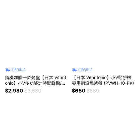
宅配商品
宅配商品
隨機加贈一款烤盤【日本 Vitant
【日本 Vitantonio】小V鬆餅機
onio】小V多功能計時鬆餅機/三
專用銅鑼燒烤盤 (PVWH-10-PK)
明治機 VWH-600B-I (奶霜杏)
$2,980
$3,680
$680
$880