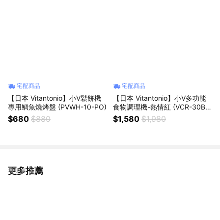
宅配商品
宅配商品
【日本 Vitantonio】小V鬆餅機
【日本 Vitantonio】小V多功能
專用鯛魚燒烤盤 (PVWH-10-PO)
食物調理機-熱情紅 (VCR-30B-
R)
$680
$880
$1,580
$1,980
更多推薦
看更多