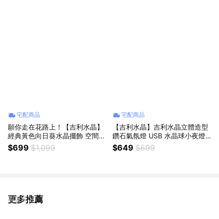
宅配商品
宅配商品
願你走在花路上！【吉利水晶】
【吉利水晶】吉利水晶立體造型
經典黃色向日葵水晶擺飾 空間裝
鑽石氣氛燈 USB 水晶球小夜燈 -
飾擺飾 水晶擺飾 生日禮物 滿月
鑽石星星燈
$699
$1,099
$649
$699
禮品
更多推薦
看更多