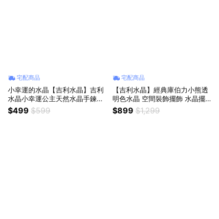
宅配商品
宅配商品
小幸運的水晶【吉利水晶】吉利
【吉利水晶】經典庫伯力小熊透
水晶小幸運公主天然水晶手鍊
明色水晶 空間裝飾擺飾 水晶擺
(不挑顏色出貨)
飾 生日禮物 滿月彌月禮品
$499
$599
$899
$1,299