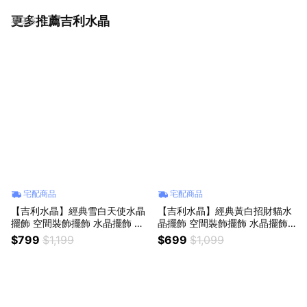
更多推薦吉利水晶
看更多
宅配商品
宅配商品
【吉利水晶】經典雪白天使水晶
【吉利水晶】經典黃白招財貓水
擺飾 空間裝飾擺飾 水晶擺飾 生
晶擺飾 空間裝飾擺飾 水晶擺飾
日禮物 滿月彌月禮品 聖誕禮物
生日禮物 滿月禮品
$799
$1,199
$699
$1,099