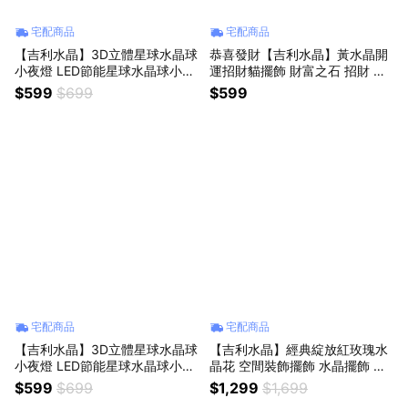
宅配商品
宅配商品
【吉利水晶】3D立體星球水晶球
恭喜發財【吉利水晶】黃水晶開
小夜燈 LED節能星球水晶球小夜
運招財貓擺飾 財富之石 招財 幸
燈 - 銀河
運水晶 幸運物 店面招財聚財擺
$599
$699
$599
飾 辦公小物 風水擺飾 水晶滴膠
能量擺飾 生日禮物 生日快樂
宅配商品
宅配商品
【吉利水晶】3D立體星球水晶球
【吉利水晶】經典綻放紅玫瑰水
小夜燈 LED節能星球水晶球小夜
晶花 空間裝飾擺飾 水晶擺飾 生
燈 - 月亮
日禮物 情人節禮物
$599
$699
$1,299
$1,699