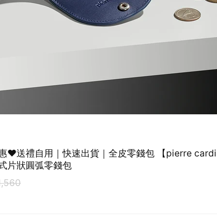
惠❤️送禮自用｜快速出貨｜全皮零錢包 【pierre card
式片狀圓弧零錢包
1,560