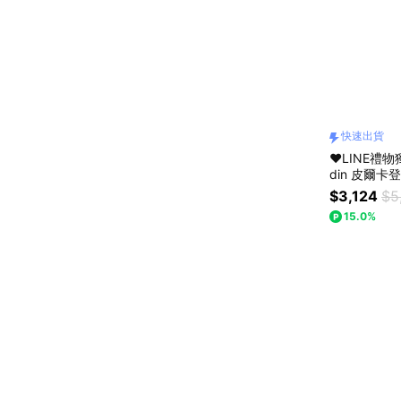
快速出貨
❤️LINE禮物
din 皮爾卡
$3,124
$5
15.0%