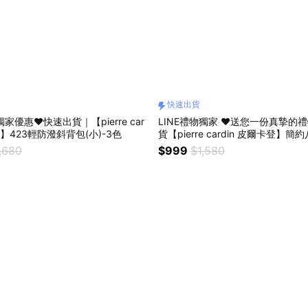
快速出貨
獨家優惠❤️快速出貨｜【pierre car
LINE禮物獨家 ❤️送您一份真摯的禮
登】423輕防潑斜背包(小)-3色
貨【pierre cardin 皮爾卡登】簡
人節禮物 獅子座 巨蟹座禮物
,680
$999
$1,580