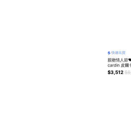
快速出貨
親吻情人節❤️
cardin 
包-2色 手
$3,512
$8