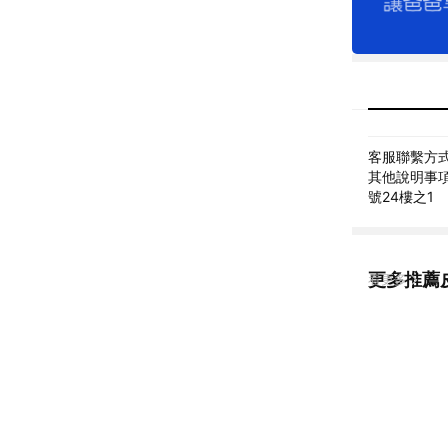
客服聯繫方式: 
其他說明事項:
號24樓之1
更多推薦
看更多