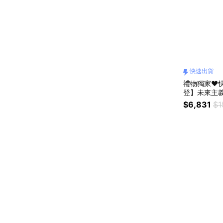
快速出貨
禮物獨家❤️快速
登】未來主義
$6,831
$1