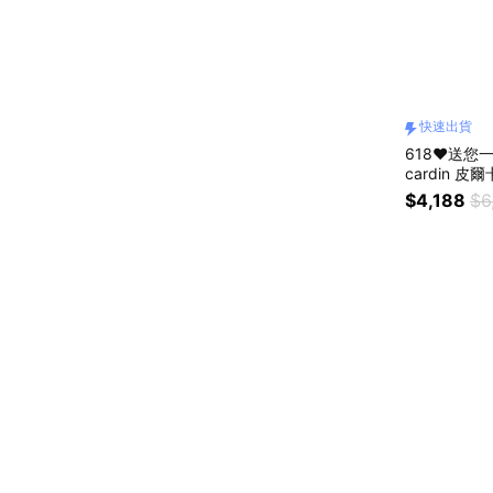
快速出貨
618❤️送您
cardin 
$4,188
$6