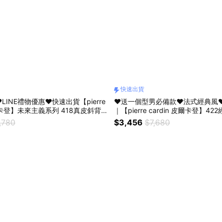
快速出貨
LINE禮物優惠❤️快速出貨【pierre
❤️送一個型男必備款❤️法式經典風
皮爾卡登】未來主義系列 418真皮斜背
｜【pierre cardin 皮爾卡登】4
拿、斜背一包搞定！
,780
$3,456
$7,680