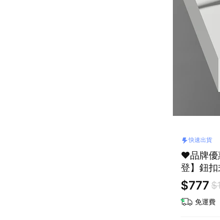
快速出貨
❤️品牌優
登】鈕扣
$777
$
免運費