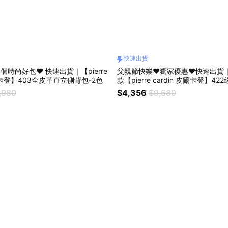
快速出貨
一個時尚好包❤️ 快速出貨｜【pierre
父親節快樂❤️獨家優惠❤️快速出貨
皮爾卡登】403全皮革直立側背包-2色
款【pierre cardin 皮爾卡登】4
,980
$4,356
$9,680