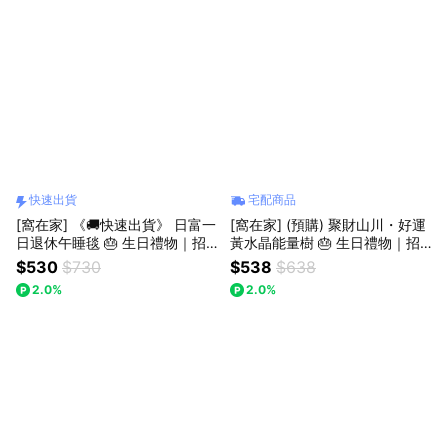
快速出貨
宅配商品
[窩在家] 《🚚快速出貨》 日富一
[窩在家] (預購) 聚財山川・好運
日退休午睡毯 🎂 生日禮物｜招
黃水晶能量樹 🎂 生日禮物｜招
財｜辦公室｜毯子｜實用｜同事
財｜開運納福｜黃金樹｜升遷升
$530
$730
$538
$638
｜上班族｜獅子座｜七夕禮物｜
職｜喬遷｜開業開店｜同事｜獅
2.0%
2.0%
父親節
子座｜七夕禮物｜父親節