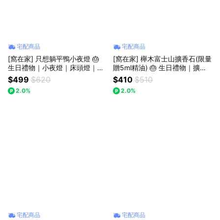
宅配商品
宅配商品
[窩在家] 只想躺平鴨小夜燈 🎂
[窩在家] 櫸木富士山擴香石(限量
生日禮物｜小夜燈｜床頭燈｜辦
贈5ml精油) 🎂 生日禮物｜擴香
公室｜療癒｜實用｜同事｜上班
｜香氛｜辦公室｜療癒｜喬遷｜
$499
$620
$410
$510
族｜獅子座｜七夕禮物｜禮盒｜
實用｜閨蜜｜同事｜上班族｜獅
2.0%
2.0%
父親節
子座｜七夕禮物｜禮盒｜父親節
宅配商品
宅配商品