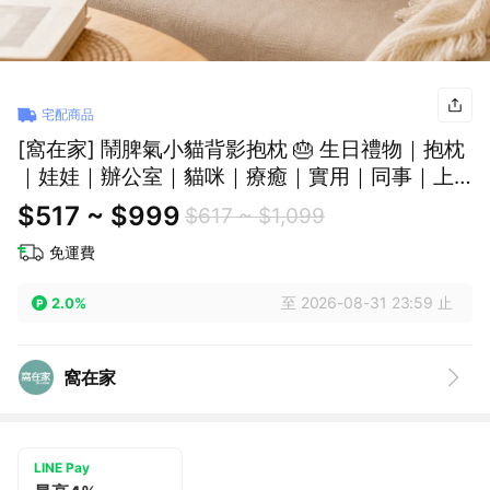
宅配商品
[窩在家] 鬧脾氣小貓背影抱枕 🎂 生日禮物｜抱枕
｜娃娃｜辦公室｜貓咪｜療癒｜實用｜同事｜上
班族｜貓奴｜獅子座｜七夕禮物｜父親節
$517 ~ $999
$617 ~ $1,099
免運費
至 2026-08-31 23:59 止
2.0%
窩在家
LINE Pay