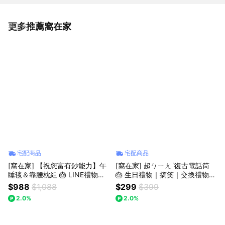
更多推薦窩在家
看更多
宅配商品
宅配商品
[窩在家] 【祝您富有鈔能力】午
[窩在家] 超ㄅㄧㄤˋ復古電話筒
睡毯＆靠腰枕組 🎂 LINE禮物獨
🎂 生日禮物｜搞笑｜交換禮物｜
家｜生日禮物｜招財｜抱枕｜娃
辦公室｜療癒｜實用｜同事｜上
$988
$1,088
$299
$399
娃｜辦公室｜療癒｜實用｜同事
班族｜獅子座｜七夕禮物｜情人
2.0%
2.0%
｜上班族｜獅子座｜七夕禮物｜
節
父親節