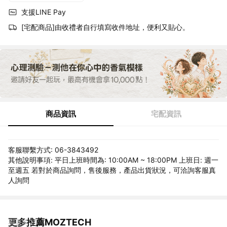
支援LINE Pay
[宅配商品]由收禮者自行填寫收件地址，便利又貼心。
商品資訊
宅配資訊
客服聯繫方式: 06-3843492
其他說明事項: 平日上班時間為: 10:00AM ~ 18:00PM 上班日: 週一
至週五 若對於商品詢問，售後服務，產品出貨狀況，可洽詢客服真
人詢問
更多推薦MOZTECH
看更多