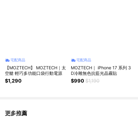
宅配商品
宅配商品
【MOZTECH】 MOZTECH｜太
MOZTECH｜ iPhone 17 系列 3
空艙 輕巧多功能口袋行動電源
D冷雕無色抗藍光晶霧貼
$1,290
$990
$1,190
更多推薦
看更多