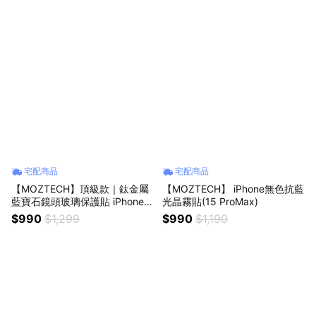
宅配商品
宅配商品
【MOZTECH】頂級款｜鈦金屬
【MOZTECH】 iPhone無色抗藍
藍寶石鏡頭玻璃保護貼 iPhone1
光晶霧貼(15 ProMax)
5系列
$990
$1,299
$990
$1,190