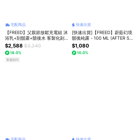
宅配商品
快速出貨
【FREED】父親節放鬆充電組 沐
[快速出貨]【FREED】蔚藍幻境
浴乳+刮鬍露+鬍後水 客製化刻
鬍後純露 - 100 ML (AFTER SHA
字 生日禮物 送禮推薦 男生禮物
VE ) 生日禮物 送禮推薦 男生禮
$2,588
$3,240
$1,080
巨蟹座 禮物獨家 新品上市 香水
物 巨蟹座 禮物獨家 新品上市 香
18.0%
10.0%
香氛 療癒禮物 居家禮物 獅子座
水香氛 療癒禮物 居家禮物 客製
送給男生
客製刻印
化刻字 獅子座
宅配商品
快速出貨