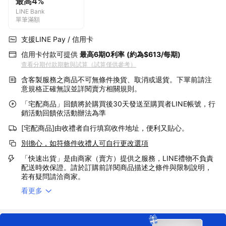
最高4%
LINE Bank
單筆滿額
支援LINE Pay / 信用卡
信用卡付款可提供
最高6期0利率
(約為$613/每期)
查看分期付款期數與試算（試算僅供參考）
含客製服務之商品不可無條件換貨、取消或退貨。下單前請注
意規格正確無誤並詳閱賣方相關規則。
「宅配商品」回饋將於購買後30天發送至購買者LINE帳號，行
銷活動回饋依活動辦法為準
[宅配商品]由收禮者自行填寫收件地址，便利又貼心。
別擔心，如符條件收禮人可自行更改選項
「快速出貨」是由商家（賣方）提供之服務，LINE禮物不負責
配送時效保證。請於訂購前詳閱商品描述之條件與限制說明，
若有疑問請洽商家。
看更多