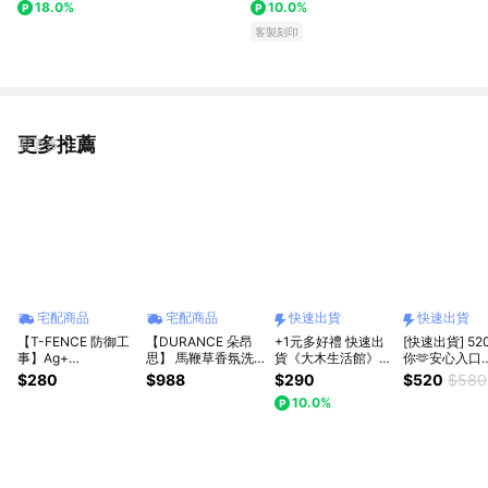
18.0%
10.0%
送給男生 上班族禮物 商務送禮
星禮物 獅子座
客製化刻字 送禮推薦 父親節
客製刻印
更多推薦
看更多
宅配商品
宅配商品
快速出貨
快速出貨
【T-FENCE 防御工
【DURANCE 朵昂
+1元多好禮 快速出
[快速出貨] 5
事】Ag+
思】 馬鞭草香氛洗
貨《大木生活館》
你🫶安心入口
Deodorizing Spray
衣精(500ml)二入贈
Disney 迪士尼 可掛
【Sharktankg
$280
$988
$290
$520
$580
防御工事 銀離子 球
枕頭香水
式超細纖維擦手巾
[BONDI WASH
10.0%
鞋除臭 制菌噴霧
(小熊維尼/三眼怪)｜
然蔬果潔淨液 
280ml
聖誕禮物 交換禮物
500ml 天然成
生日禮物 儀式感生
康把關 蔬果清
活
潔液 家庭必備