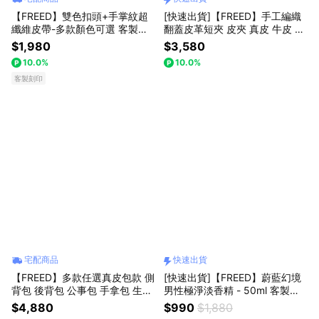
【FREED】雙色扣頭+手掌紋超
[快速出貨]【FREED】手工編織
纖維皮帶-多款顏色可選 客製化
翻蓋皮革短夾 皮夾 真皮 牛皮 生
刻字 生日禮物 送禮推薦 男生禮
日禮物 送禮推薦 男生禮物 現貨
$1,980
$3,580
物 禮物獨家 新品上市 送給男生
巨蟹座 禮物獨家 新品上市 送給
10.0%
10.0%
真皮皮帶 上班族禮物 巨蟹座 獅
男生 真皮皮夾 男友禮物 客製化
子座
客製刻印
刻字 獅子座
宅配商品
快速出貨
【FREED】多款任選真皮包款 側
[快速出貨]【FREED】蔚藍幻境
背包 後背包 公事包 手拿包 生日
男性極淨淡香精 - 50ml 客製化
禮物 送禮自選 男生禮物 現貨 巨
刻字 生日禮物 送禮推薦 男生禮
$4,880
$990
$1,880
蟹座 禮物獨家 新品上市 升遷禮
物 巨蟹座 禮物獨家 新品上市 壽