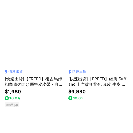
快速出貨
快速出貨
[快速出貨]【FREED】復古馬蹄
[快速出貨]【FREED】經典 Saffi
扣商務休閒頭層牛皮皮帶 - 咖啡
ano 十字紋側背包 真皮 牛皮 生
色 客製化刻字 生日禮物 送禮推
日禮物 送禮推薦 男生禮物 現貨
$1,680
$6,980
薦 男生禮物 巨蟹座 禮物獨家 新
巨蟹座 禮物獨家 新品上市 壽星
10.0%
10.0%
品上市 送給男生 真皮皮帶 上班
禮物 客製化刻字 獅子座
族禮物 獅子座
客製刻印