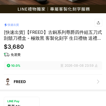
快速出貨
[快速出貨]【FREED】古銅系列尊爵四件組五刀式
刮鬍刀禮盒 - 極致黑 客製化刻字 生日禮物 送禮推
薦 男生禮物 巨蟹座 禮物獨家 新品上市 送給男生
$3,680
男友禮物 壽星禮物 獅子座
免運費
至 2026-08-08 23:59 止
10.0%
FREED
LINE Pay