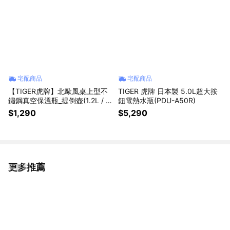
宅配商品
宅配商品
【TIGER虎牌】北歐風桌上型不
TIGER 虎牌 日本製 5.0L超大按
鏽鋼真空保溫瓶_提倒壺(1.2L / P
鈕電熱水瓶(PDU-A50R)
WO-A120 水藍)
$1,290
$5,290
更多推薦
看更多