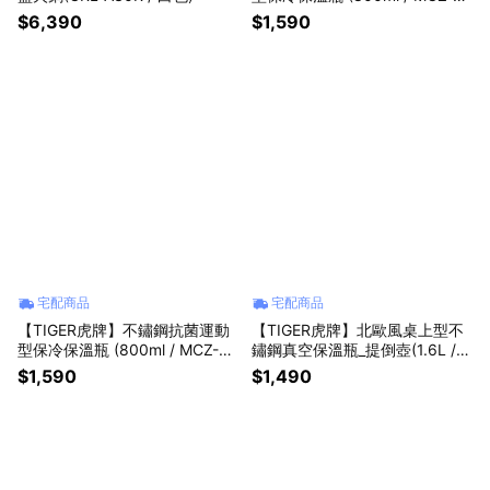
80 森林沁綠)
$6,390
$1,590
宅配商品
宅配商品
【TIGER虎牌】不鏽鋼抗菌運動
【TIGER虎牌】北歐風桌上型不
型保冷保溫瓶 (800ml / MCZ-S0
鏽鋼真空保溫瓶_提倒壺(1.6L / P
80 太平洋沙灘)
WO-A160 水藍)
$1,590
$1,490