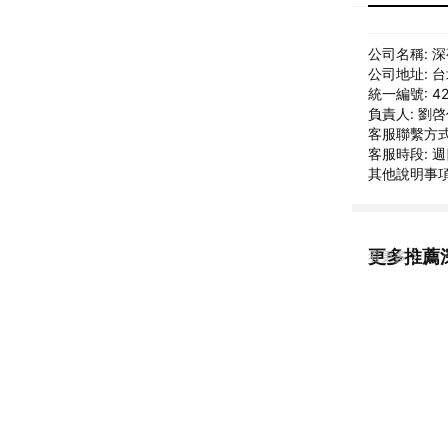
公司名稱: 
公司地址: 
統一編號: 42
負責人: 劉
客服聯繫方式: 
客服時段: 週四
其他說明事項: 
更多推薦
看更多