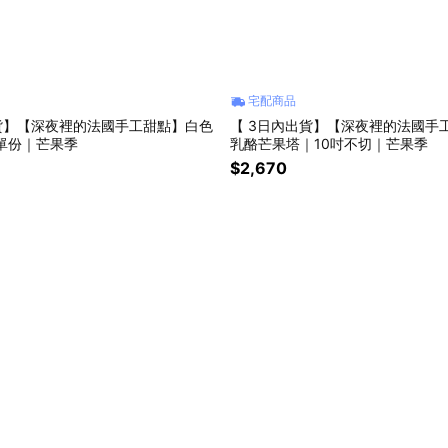
宅配商品
貨】【深夜裡的法國手工甜點】白色
【 3日內出貨】【深夜裡的法國手
單份｜芒果季
乳酪芒果塔｜10吋不切｜芒果季
$2,670