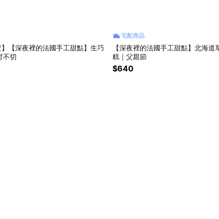
宅配商品
貨】【深夜裡的法國手工甜點】生巧
【深夜裡的法國手工甜點】北海道
吋不切
糕｜父親節
$640