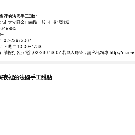
深夜裡的法國手工甜點
台北市大安區金山南路二段141巷1號1樓
649985
啓任
02-23673067
～週二 10:00~17:30
請撥打客服電話02-23673067 若無人應答，請私訊粉專 http://m.me/mi
深夜裡的法國手工甜點