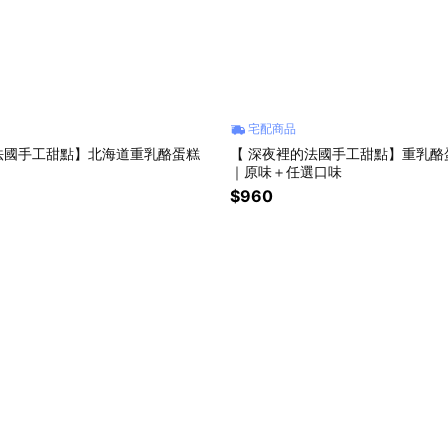
宅配商品
法國手工甜點】北海道重乳酪蛋糕
【 深夜裡的法國手工甜點】重乳酪
｜原味＋任選口味
$960