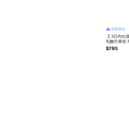
宅配商品
【 3日內出
乳酪芒果塔 
$785