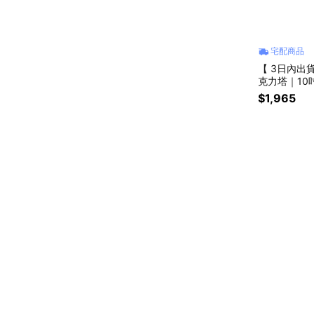
宅配商品
【 3日內出
克力塔｜10
$1,965