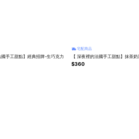
宅配商品
法國手工甜點】經典招牌-生巧克力
【 深夜裡的法國手工甜點】抹茶奶
$360