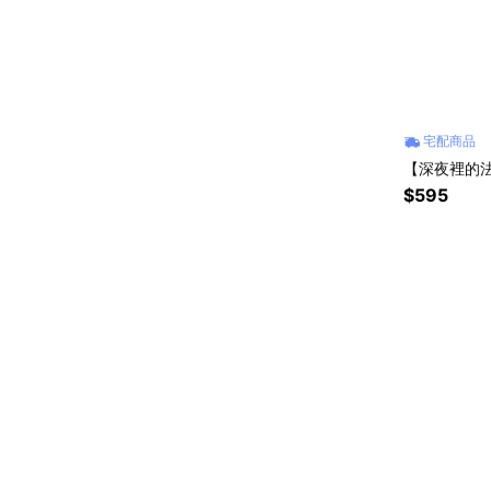
宅配商品
【深夜裡的
$595