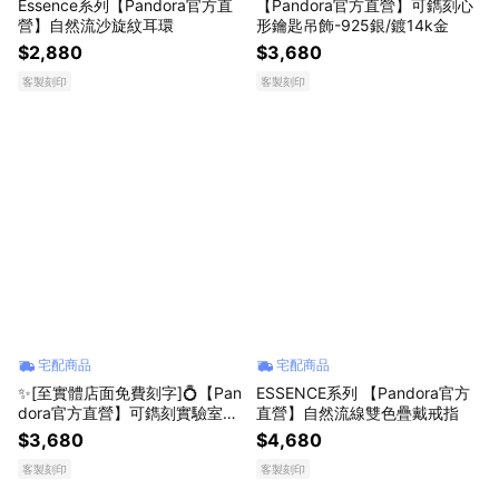
Essence系列【Pandora官方直
【Pandora官方直營】可鐫刻心
營】自然流沙旋紋耳環
形鑰匙吊飾-925銀/鍍14k金
$2,880
$3,680
客製刻印
客製刻印
宅配商品
宅配商品
✨[至實體店面免費刻字]💍【Pan
ESSENCE系列 【Pandora官方
dora官方直營】可鐫刻實驗室培
直營】自然流線雙色疊戴戒指
育鑽石吊飾
$3,680
$4,680
客製刻印
客製刻印