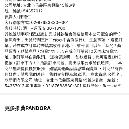
公司地址: 台北市信義區東興路45號6樓
統一編號: 54357012
負責人: 陳德仁
客服聯繫方式: 02-87683830--301
客服時段: 週一~週五 9:30~18:00
其他說明事項: 配送辦法 完成付款後會儘速使用本公司配合的新竹
物流寄出，出貨時間三日工作天(不含例假日)。 注意事項 ・送禮訂
單，若在成立訂單時未填寫收件者地址，收件者可以至「我的 / 商
品票券 / 點擊商品 / 填寫地址。若在成立訂單後10天內未填寫地
址，則訂單將自動取消。 退換貨說明 ・如欲退貨，您可透過LINE
禮物 / 訂單下方 / 「洽詢訂單問題」提出取消要求給供應商。 ・本
商品無法提供換貨服務，如需其他商品請您重新購買 ・對商品有任
何疑慮，請與我們連絡，我們會立即為您處理。 商家資訊 公司名：
欣新網有限公司 地址：台北市信義區東興路45號6樓 統一編號：
54357012 客服電話：02-87683830-301 客服時段：週一~週五
9:30~18:00
更多推薦PANDORA
看更多