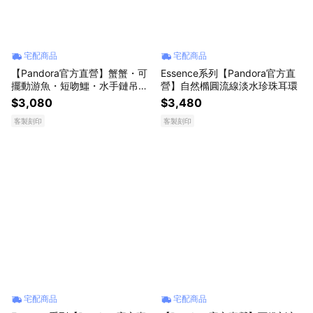
宅配商品
宅配商品
【Pandora官方直營】蟹蟹・可
Essence系列【Pandora官方直
擺動游魚・短吻鱷・水手鏈吊
營】自然橢圓流線淡水珍珠耳環
飾・藍繩手鏈 -鍍14K金
$3,080
$3,480
客製刻印
客製刻印
宅配商品
宅配商品