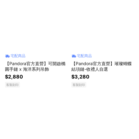
宅配商品
宅配商品
【Pandora官方直營】可開啟橢
【Pandora官方直營】璀璨蝴蝶
圓手鏈 x 海洋系列吊飾
結項鏈-收禮人自選
$2,880
$3,280
客製刻印
客製刻印