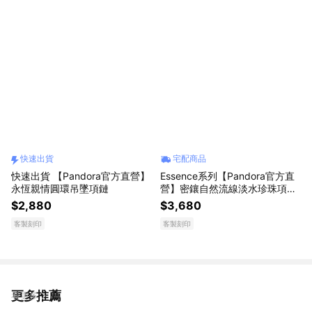
快速出貨
宅配商品
快速出貨 【Pandora官方直營】
Essence系列【Pandora官方直
永恆親情圓環吊墜項鏈
營】密鑲自然流線淡水珍珠項鏈
唇膏組-925銀
$2,880
$3,680
客製刻印
客製刻印
更多推薦
看更多