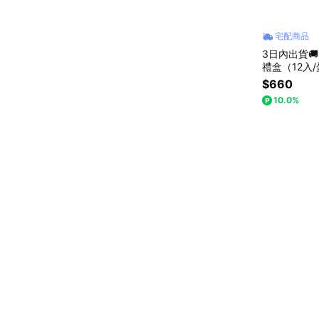
宅配商品
3日內出貨
禮盒（12入
中秋禮盒 感
$660
10.0%