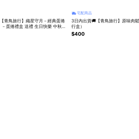
宅配商品
【青鳥旅行】織星守月－經典蛋捲
3日內出貨🚚【青鳥旅行】原味肉
）－蛋捲禮盒 送禮 生日快樂 中秋禮
行盒）
你
$400