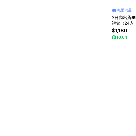
宅配商品
3日內出貨
禮盒（24入
盒 餡上滿滿
$1,180
10.0%