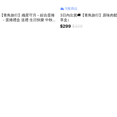
宅配商品
【青鳥旅行】織星守月－綜合蛋捲
3日內出貨🚚【青鳥旅行】原味肉
）－蛋捲禮盒 送禮 生日快樂 中秋禮
享盒）
祝福
$299
$320