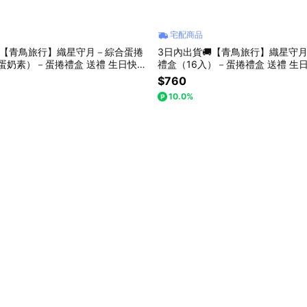
宅配商品
【青鳥旅行】織星守月－綜合蛋捲
3日內出貨🚚【青鳥旅行】織星守
/蛋奶素）－蛋捲禮盒 送禮 生日快樂
禮盒（16入）－蛋捲禮盒 送禮 生
謝有你
盒 滿滿感謝 餡給你
$760
10.0%