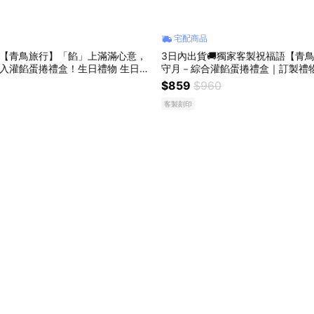
宅配商品
【青鳥旅行】「餡」上滿滿心意，
3日內出貨🚚獨家客製祝福語【青
入灌餡蛋捲禮盒！生日禮物 生日快
守月－綜合灌餡蛋捲禮盒｜訂製禮物
者可自選口味」
｜春節禮盒｜客製禮物｜LINE禮物
$859
$960
客製刻印