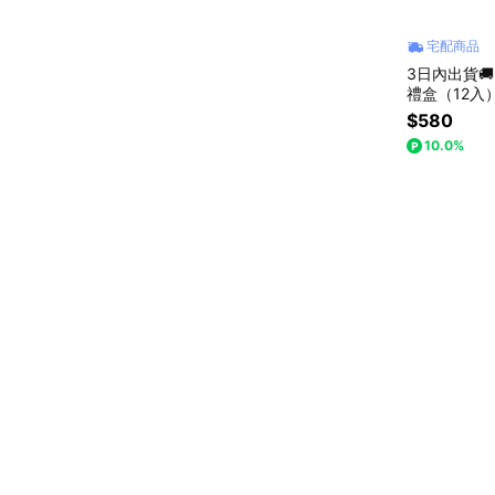
宅配商品
3日內出貨
禮盒（12入
盒 最辛苦的
$580
10.0%