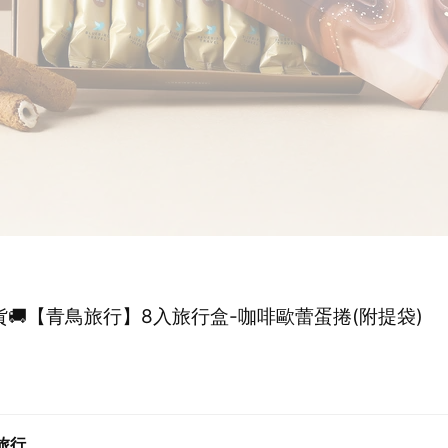
貨🚚【青鳥旅行】8入旅行盒-咖啡歐蕾蛋捲(附提袋)
旅行