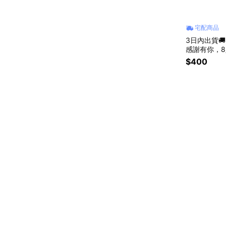
宅配商品
3日內出貨
感謝有你，8
樂－「收禮
$400