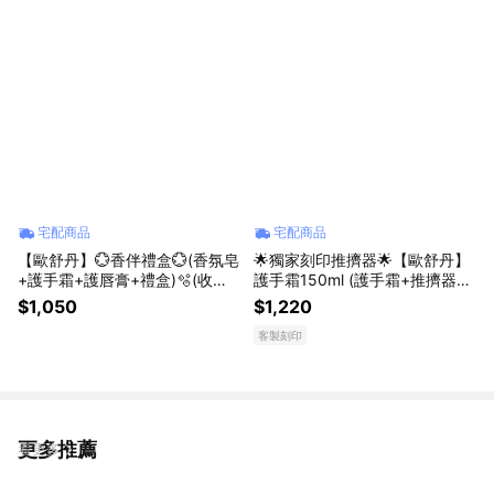
宅配商品
宅配商品
【歐舒丹】💮香伴禮盒💮(香氛皂
🌟獨家刻印推擠器🌟【歐舒丹】
+護手霜+護唇膏+禮盒)🫧(收禮
護手霜150ml (護手霜+推擠器
者任選香氛)『LINE禮物獨家組
+禮盒) 限定客製組🎁『LINE禮
$1,050
$1,220
合』
物獨家組合』
客製刻印
更多推薦
看更多