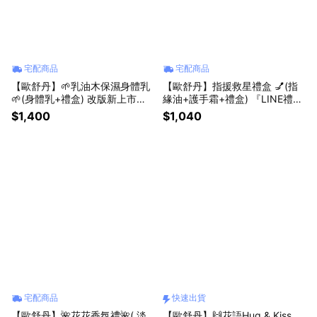
宅配商品
宅配商品
【歐舒丹】🌱乳油木保濕身體乳
【歐舒丹】指援救星禮盒 💅(指
🌱(身體乳+禮盒) 改版新上市🎁
緣油+護手霜+禮盒) 『LINE禮物
人氣送禮首選
獨家組合』
$1,400
$1,040
宅配商品
快速出貨
【歐舒丹】🌺花花香氛禮🌺( 淡
【歐舒丹】🙌花語Hug & Kiss