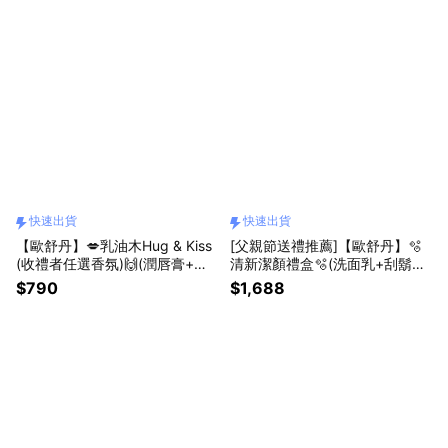
快速出貨
快速出貨
【歐舒丹】💋乳油木Hug & Kiss
[父親節送禮推薦]【歐舒丹】🫧
(收禮者任選香氛)🙌(潤唇膏+護
清新潔顏禮盒🫧(洗面乳+刮鬍膠
手霜+禮盒)『LINE禮物獨家組
+禮盒)『LINE禮物獨家組合』
$790
$1,688
合』[快速出貨]
[快速出貨]