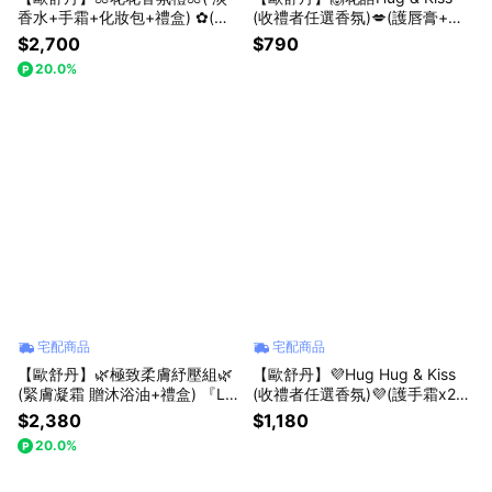
香水+手霜+化妝包+禮盒) ✿(收
(收禮者任選香氛)💋(護唇膏+護
禮者任選香氛) 櫻花🌸 橙花🏵️ 玫
手霜+禮盒)『LINE禮物獨家組
$2,700
$790
瑰🌹『LINE禮物獨家組合』
合』[快速出貨]
20.0%
宅配商品
宅配商品
【歐舒丹】🌿極致柔膚紓壓組🌿
【歐舒丹】💜Hug Hug & Kiss
(緊膚凝霜 贈沐浴油+禮盒) 『LI
(收禮者任選香氛)💜(護手霜x2
NE禮物獨家組合』
+護唇膏+禮盒) 白薰衣草 櫻花
$2,380
$1,180
玫瑰 乳油木『LINE禮物獨家組
20.0%
合』🎁送禮推薦