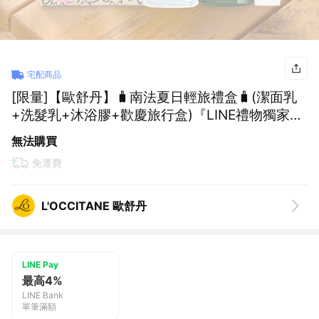
宅配商品
[限量]【歐舒丹】🧳南法夏日輕旅禮盒🧳(潔面乳
+洗髮乳+沐浴膠+歡慶旅行盒)『LINE禮物獨家組
合』
無法購買
免運費
L'OCCITANE 歐舒丹
LINE Pay
最高4%
LINE Bank
單筆滿額